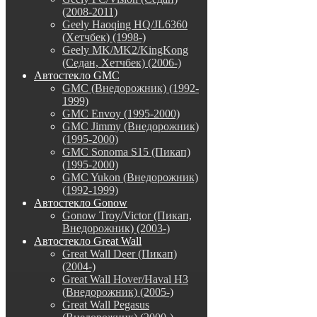
(2008-2011)
Geely Haoqing HQ/JL6360
(Хетчбек) (1998-)
Geely MK/MK2/KingKong
(Седан, Хетчбек) (2006-)
Автостекло GMC
GMC (Внедорожник) (1992-
1999)
GMC Envoy (1995-2000)
GMC Jimmy (Внедорожник)
(1995-2000)
GMC Sonoma S15 (Пикап)
(1995-2000)
GMC Yukon (Внедорожник)
(1992-1999)
Автостекло Gonow
Gonow Troy/Victor (Пикап,
Внедорожник) (2003-)
Автостекло Great Wall
Great Wall Deer (Пикап)
(2004-)
Great Wall Hover/Haval H3
(Внедорожник) (2005-)
Great Wall Pegasus