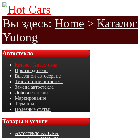
Вы здесь:
Home
>
Каталог
Yutong
Автостекло
Каталог Автостекла
Производители
Выездной автосервис
Типы опций автостекл
Замена автостекла
Лобовое стекло
Маркирование
Термины
Полезные статьи
Товары
и услуги
Автостекло ACURA