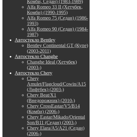
Комби, Седан) (1983-1989)
Alfa Romeo 33 II (Хетчбек,
Комби) (1990-1995)
Alfa Romeo 75 (Седан) (1986-
1993)
Alfa Romeo 90 (Седан) (1984-
1987)
Автостекло Bentley
Bentley Continental GT (Купе)
(2003-2011)
Автостекло Changhe
Changhe Ideal (Хетчбек)
(2003-)
Автостекло Chery
Chery
Amulet/Flagcloud/Cowin/A15
(Лифтбек) (2003-)
Chery Beat/X1
(Внедорожник) (2010-)
Chery CrossEastar/V5/B14
(Комби) (2006-)
Chery Eastar/Mikado/Oriental
Son/B11 (Седан) (2003-)
Chery Elara/A5/A21 (Седан)
(2006-)