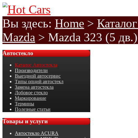
Вы здесь:
Home
>
Каталог
Mazda
>
Mazda 323 (5 дв.
Автостекло
Каталог Автостекла
Производители
Выездной автосервис
Типы опций автостекл
Замена автостекла
Лобовое стекло
Маркирование
Термины
Полезные статьи
Товары
и услуги
Автостекло ACURA