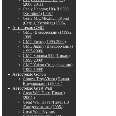
(2008-2011)
Geely Haoqing HQ/JL6360
(Хетчбек) (1998-)
Geely MK/MK2/KingKong
(Седан, Хетчбек) (2006-)
Автостекло GMC
GMC (Внедорожник) (1992-
1999)
GMC Envoy (1995-2000)
GMC Jimmy (Внедорожник)
(1995-2000)
GMC Sonoma S15 (Пикап)
(1995-2000)
GMC Yukon (Внедорожник)
(1992-1999)
Автостекло Gonow
Gonow Troy/Victor (Пикап,
Внедорожник) (2003-)
Автостекло Great Wall
Great Wall Deer (Пикап)
(2004-)
Great Wall Hover/Haval H3
(Внедорожник) (2005-)
Great Wall Pegasus