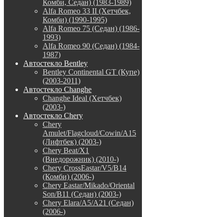
Комби, Седан) (1983-1989)
Alfa Romeo 33 II (Хетчбек,
Комби) (1990-1995)
Alfa Romeo 75 (Седан) (1986-
1993)
Alfa Romeo 90 (Седан) (1984-
1987)
Автостекло Bentley
Bentley Continental GT (Купе)
(2003-2011)
Автостекло Changhe
Changhe Ideal (Хетчбек)
(2003-)
Автостекло Chery
Chery
Amulet/Flagcloud/Cowin/A15
(Лифтбек) (2003-)
Chery Beat/X1
(Внедорожник) (2010-)
Chery CrossEastar/V5/B14
(Комби) (2006-)
Chery Eastar/Mikado/Oriental
Son/B11 (Седан) (2003-)
Chery Elara/A5/A21 (Седан)
(2006-)