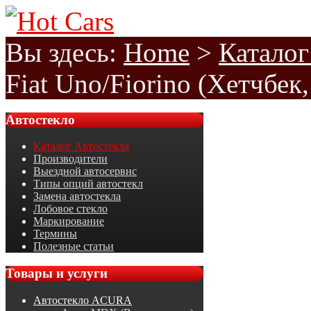
Вы здесь:
Home
>
Каталог
Fiat Uno/Fiorino (Хетчбек
Автостекло
Каталог Автостекла
Производители
Выездной автосервис
Типы опций автостекл
Замена автостекла
Лобовое стекло
Маркирование
Термины
Полезные статьи
Товары
и услуги
Автостекло ACURA