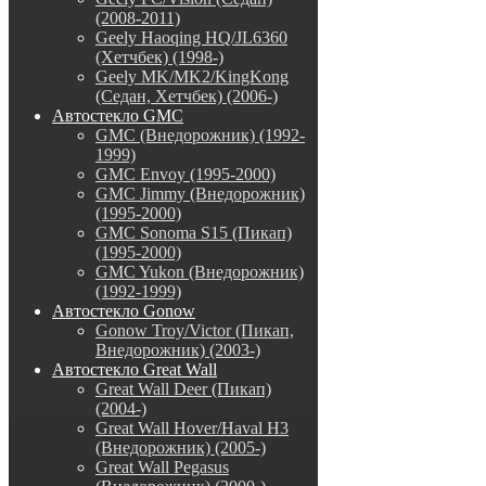
(2008-2011)
Geely Haoqing HQ/JL6360
(Хетчбек) (1998-)
Geely MK/MK2/KingKong
(Седан, Хетчбек) (2006-)
Автостекло GMC
GMC (Внедорожник) (1992-
1999)
GMC Envoy (1995-2000)
GMC Jimmy (Внедорожник)
(1995-2000)
GMC Sonoma S15 (Пикап)
(1995-2000)
GMC Yukon (Внедорожник)
(1992-1999)
Автостекло Gonow
Gonow Troy/Victor (Пикап,
Внедорожник) (2003-)
Автостекло Great Wall
Great Wall Deer (Пикап)
(2004-)
Great Wall Hover/Haval H3
(Внедорожник) (2005-)
Great Wall Pegasus