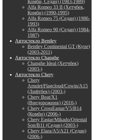
Комби, Седан) (1983-1989)
Alfa Romeo 33 II (Хетчбек,
Комби) (1990-1995)
Alfa Romeo 75 (Седан) (1986-
1993)
Alfa Romeo 90 (Седан) (1984-
1987)
Автостекло Bentley
Bentley Continental GT (Купе)
(2003-2011)
Автостекло Changhe
Changhe Ideal (Хетчбек)
(2003-)
Автостекло Chery
Chery
Amulet/Flagcloud/Cowin/A15
(Лифтбек) (2003-)
Chery Beat/X1
(Внедорожник) (2010-)
Chery CrossEastar/V5/B14
(Комби) (2006-)
Chery Eastar/Mikado/Oriental
Son/B11 (Седан) (2003-)
Chery Elara/A5/A21 (Седан)
(2006-)