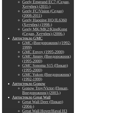
Geely Emgrand EC7 (Седан,
Хетчбек) (2011-)
Geely FC/Vision (Седан)
(2008-2011)
Geely Haoqing HQ/JL6360
(Хетчбек) (1998-)
Geely MK/MK2/KingKong
(Седан, Хетчбек) (2006-)
Автостекло GMC
GMC (Внедорожник) (1992-
1999)
GMC Envoy (1995-2000)
GMC Jimmy (Внедорожник)
(1995-2000)
GMC Sonoma S15 (Пикап)
(1995-2000)
GMC Yukon (Внедорожник)
(1992-1999)
Автостекло Gonow
Gonow Troy/Victor (Пикап,
Внедорожник) (2003-)
Автостекло Great Wall
Great Wall Deer (Пикап)
(2004-)
Great Wall Hover/Haval H3