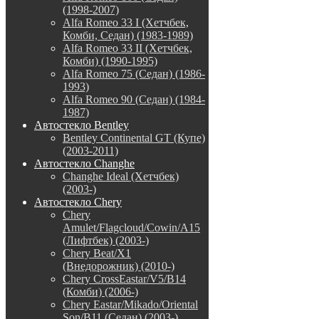
(1998-2007)
Alfa Romeo 33 I (Хетчбек,
Комби, Седан) (1983-1989)
Alfa Romeo 33 II (Хетчбек,
Комби) (1990-1995)
Alfa Romeo 75 (Седан) (1986-
1993)
Alfa Romeo 90 (Седан) (1984-
1987)
Автостекло Bentley
Bentley Continental GT (Купе)
(2003-2011)
Автостекло Changhe
Changhe Ideal (Хетчбек)
(2003-)
Автостекло Chery
Chery
Amulet/Flagcloud/Cowin/A15
(Лифтбек) (2003-)
Chery Beat/X1
(Внедорожник) (2010-)
Chery CrossEastar/V5/B14
(Комби) (2006-)
Chery Eastar/Mikado/Oriental
Son/B11 (Седан) (2003-)