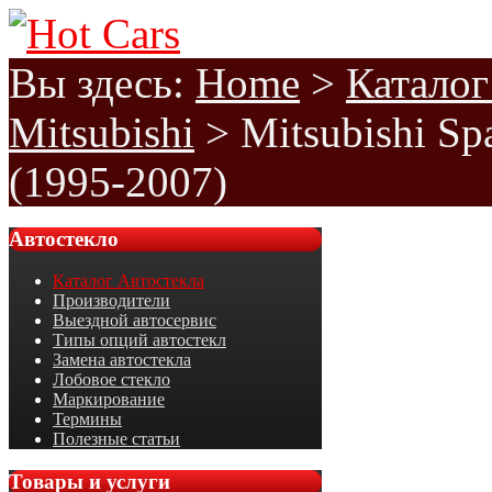
Вы здесь:
Home
>
Каталог
Mitsubishi
>
Mitsubishi Sp
(1995-2007)
Автостекло
Каталог Автостекла
Производители
Выездной автосервис
Типы опций автостекл
Замена автостекла
Лобовое стекло
Маркирование
Термины
Полезные статьи
Товары
и услуги