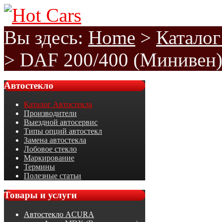
Вы здесь:
Home
>
Каталог
>
DAF 200/400 (Минивен)
Автостекло
Каталог Автостекла
Производители
Выездной автосервис
Типы опций автостекл
Замена автостекла
Лобовое стекло
Маркирование
Термины
Полезные статьи
Товары
и услуги
Автостекло ACURA