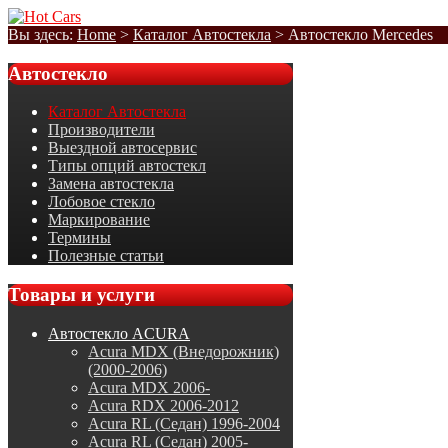
Вы здесь:
Home
>
Каталог Автостекла
>
Автостекло Mercedes
Автостекло
Каталог Автостекла
Производители
Выездной автосервис
Типы опций автостекл
Замена автостекла
Лобовое стекло
Маркирование
Термины
Полезные статьи
Товары
и услуги
Автостекло ACURA
Acura MDX (Внедорожник)
(2000-2006)
Acura MDX 2006-
Acura RDX 2006-2012
Acura RL (Седан) 1996-2004
Acura RL (Седан) 2005-