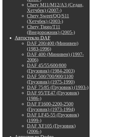
Chery M11/M12/A3 (Седан,
Хетчбек) (2007-)
Chery Sweet/QQ/S11
(Хетчбек) (2003-)
Chery Tiggo/T11
(Внедорожник) (2005-)
Автостекло DAF
DAF 200/400 (Минивен)
(1983-1996)
DAF 400 (Минивен) (1997-
2006)
DAF 45/55/600/800
(Грузовик) (1984-2003)
DAF 500/700/900/1100
(Грузовик) (1975-1990)
DAF 75/85 (Грузовик) (1993-)
DAF 95/TE47 (Грузовик)
(1986-)
DAF F1600-2200-2500
(Грузовик) (1973-1994)
DAF LF45-55 (Грузовик)
(1999-)
DAF XF105 (Грузовик)
(2006-)
Автостекло Dodge