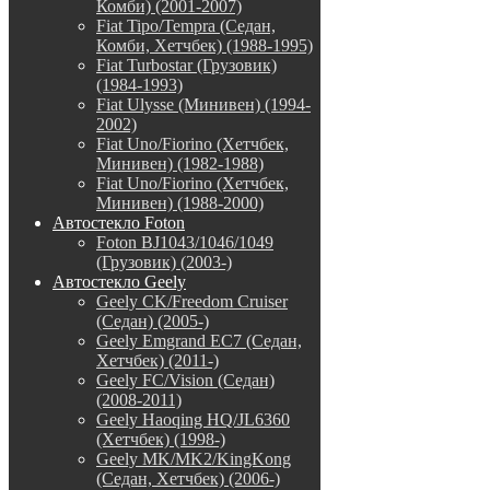
Комби) (2001-2007)
Fiat Tipo/Tempra (Седан,
Комби, Хетчбек) (1988-1995)
Fiat Turbostar (Грузовик)
(1984-1993)
Fiat Ulysse (Минивен) (1994-
2002)
Fiat Uno/Fiorino (Хетчбек,
Минивен) (1982-1988)
Fiat Uno/Fiorino (Хетчбек,
Минивен) (1988-2000)
Автостекло Foton
Foton BJ1043/1046/1049
(Грузовик) (2003-)
Автостекло Geely
Geely CK/Freedom Cruiser
(Седан) (2005-)
Geely Emgrand EC7 (Седан,
Хетчбек) (2011-)
Geely FC/Vision (Седан)
(2008-2011)
Geely Haoqing HQ/JL6360
(Хетчбек) (1998-)
Geely MK/MK2/KingKong
(Седан, Хетчбек) (2006-)