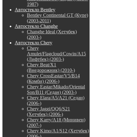
1987)
Автостекло Bentley
Bentley Continental GT (Купе)
(2003-2011)
Автостекло Changhe
Changhe Ideal (Хетчбек)
(2003-)
Автостекло Chery
Chery
Amulet/Flagcloud/Cowin/A15
(Лифтбек) (2003-)
Chery Beat/X1
(Внедорожник) (2010-)
Chery CrossEastar/V5/B14
(Комби) (2006-)
Chery Eastar/Mikado/Oriental
Son/B11 (Седан) (2003-)
Chery Elara/A5/A21 (Седан)
(2006-)
Chery Jaggi/QQ6/S21
(Хетчбек) (2006-)
Chery Karry/A18 (Минивен)
(2007-)
Chery Kimo/A1/S12 (Хетчбек)
(2006-)