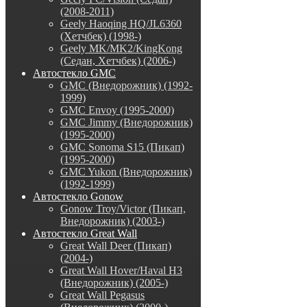
(2008-2011)
Geely Haoqing HQ/JL6360
(Хетчбек) (1998-)
Geely MK/MK2/KingKong
(Седан, Хетчбек) (2006-)
Автостекло GMC
GMC (Внедорожник) (1992-
1999)
GMC Envoy (1995-2000)
GMC Jimmy (Внедорожник)
(1995-2000)
GMC Sonoma S15 (Пикап)
(1995-2000)
GMC Yukon (Внедорожник)
(1992-1999)
Автостекло Gonow
Gonow Troy/Victor (Пикап,
Внедорожник) (2003-)
Автостекло Great Wall
Great Wall Deer (Пикап)
(2004-)
Great Wall Hover/Haval H3
(Внедорожник) (2005-)
Great Wall Pegasus