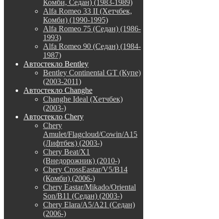
Комби, Седан) (1983-1989)
Alfa Romeo 33 II (Хетчбек,
Комби) (1990-1995)
Alfa Romeo 75 (Седан) (1986-
1993)
Alfa Romeo 90 (Седан) (1984-
1987)
Автостекло Bentley
Bentley Continental GT (Купе)
(2003-2011)
Автостекло Changhe
Changhe Ideal (Хетчбек)
(2003-)
Автостекло Chery
Chery
Amulet/Flagcloud/Cowin/A15
(Лифтбек) (2003-)
Chery Beat/X1
(Внедорожник) (2010-)
Chery CrossEastar/V5/B14
(Комби) (2006-)
Chery Eastar/Mikado/Oriental
Son/B11 (Седан) (2003-)
Chery Elara/A5/A21 (Седан)
(2006-)