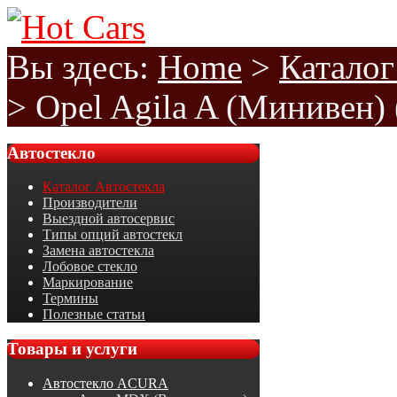
Вы здесь:
Home
>
Каталог
>
Opel Agila A (Минивен)
Автостекло
Каталог Автостекла
Производители
Выездной автосервис
Типы опций автостекл
Замена автостекла
Лобовое стекло
Маркирование
Термины
Полезные статьи
Товары
и услуги
Автостекло ACURA