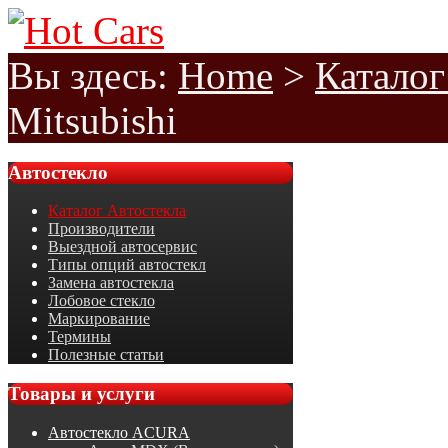
Вы здесь:
Home
>
Каталог
Mitsubishi
Автостекло
Каталог Автостекла
Производители
Выездной автосервис
Типы опций автостекл
Замена автостекла
Лобовое стекло
Маркирование
Термины
Полезные статьи
Товары
и услуги
Автостекло ACURA