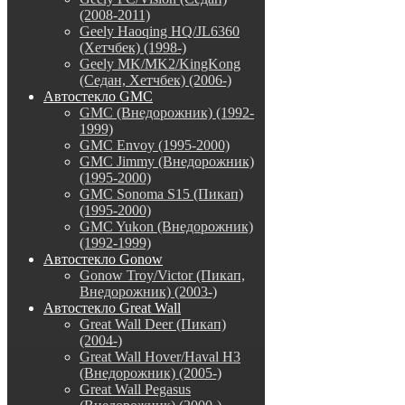
(2008-2011)
Geely Haoqing HQ/JL6360
(Хетчбек) (1998-)
Geely MK/MK2/KingKong
(Седан, Хетчбек) (2006-)
Автостекло GMC
GMC (Внедорожник) (1992-
1999)
GMC Envoy (1995-2000)
GMC Jimmy (Внедорожник)
(1995-2000)
GMC Sonoma S15 (Пикап)
(1995-2000)
GMC Yukon (Внедорожник)
(1992-1999)
Автостекло Gonow
Gonow Troy/Victor (Пикап,
Внедорожник) (2003-)
Автостекло Great Wall
Great Wall Deer (Пикап)
(2004-)
Great Wall Hover/Haval H3
(Внедорожник) (2005-)
Great Wall Pegasus