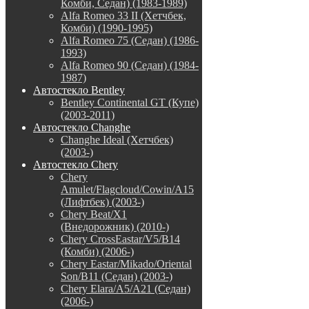
Комби, Седан) (1983-1989)
Alfa Romeo 33 II (Хетчбек,
Комби) (1990-1995)
Alfa Romeo 75 (Седан) (1986-
1993)
Alfa Romeo 90 (Седан) (1984-
1987)
Автостекло Bentley
Bentley Continental GT (Купе)
(2003-2011)
Автостекло Changhe
Changhe Ideal (Хетчбек)
(2003-)
Автостекло Chery
Chery
Amulet/Flagcloud/Cowin/A15
(Лифтбек) (2003-)
Chery Beat/X1
(Внедорожник) (2010-)
Chery CrossEastar/V5/B14
(Комби) (2006-)
Chery Eastar/Mikado/Oriental
Son/B11 (Седан) (2003-)
Chery Elara/A5/A21 (Седан)
(2006-)