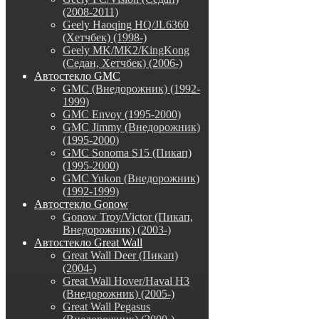
(2008-2011)
Geely Haoqing HQ/JL6360
(Хетчбек) (1998-)
Geely MK/MK2/KingKong
(Седан, Хетчбек) (2006-)
Автостекло GMC
GMC (Внедорожник) (1992-
1999)
GMC Envoy (1995-2000)
GMC Jimmy (Внедорожник)
(1995-2000)
GMC Sonoma S15 (Пикап)
(1995-2000)
GMC Yukon (Внедорожник)
(1992-1999)
Автостекло Gonow
Gonow Troy/Victor (Пикап,
Внедорожник) (2003-)
Автостекло Great Wall
Great Wall Deer (Пикап)
(2004-)
Great Wall Hover/Haval H3
(Внедорожник) (2005-)
Great Wall Pegasus