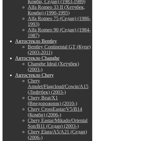
Комби, Седан) (1983-1989)
Alfa Romeo 33 II (Хетчбек,
Комби) (1990-1995)
Alfa Romeo 75 (Седан) (1986-
1993)
Alfa Romeo 90 (Седан) (1984-
1987)
Автостекло Bentley
Bentley Continental GT (Купе)
(2003-2011)
Автостекло Changhe
Changhe Ideal (Хетчбек)
(2003-)
Автостекло Chery
Chery
Amulet/Flagcloud/Cowin/A15
(Лифтбек) (2003-)
Chery Beat/X1
(Внедорожник) (2010-)
Chery CrossEastar/V5/B14
(Комби) (2006-)
Chery Eastar/Mikado/Oriental
Son/B11 (Седан) (2003-)
Chery Elara/A5/A21 (Седан)
(2006-)