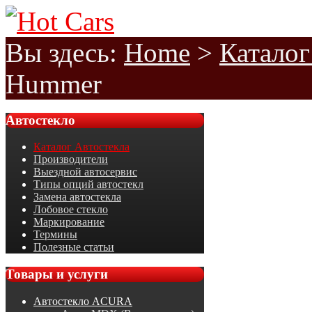
Вы здесь:
Home
>
Каталог
Hummer
Автостекло
Каталог Автостекла
Производители
Выездной автосервис
Типы опций автостекл
Замена автостекла
Лобовое стекло
Маркирование
Термины
Полезные статьи
Товары
и услуги
Автостекло ACURA