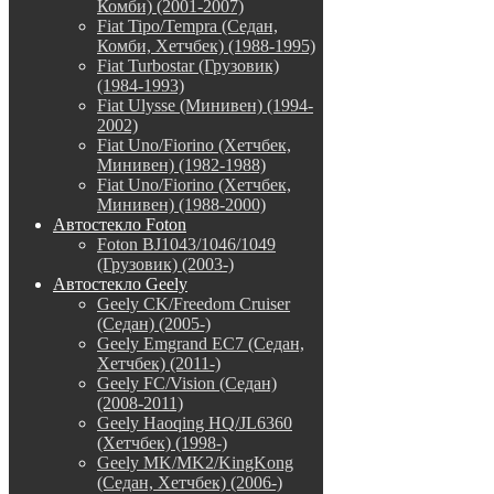
Комби) (2001-2007)
Fiat Tipo/Tempra (Седан,
Комби, Хетчбек) (1988-1995)
Fiat Turbostar (Грузовик)
(1984-1993)
Fiat Ulysse (Минивен) (1994-
2002)
Fiat Uno/Fiorino (Хетчбек,
Минивен) (1982-1988)
Fiat Uno/Fiorino (Хетчбек,
Минивен) (1988-2000)
Автостекло Foton
Foton BJ1043/1046/1049
(Грузовик) (2003-)
Автостекло Geely
Geely CK/Freedom Cruiser
(Седан) (2005-)
Geely Emgrand EC7 (Седан,
Хетчбек) (2011-)
Geely FC/Vision (Седан)
(2008-2011)
Geely Haoqing HQ/JL6360
(Хетчбек) (1998-)
Geely MK/MK2/KingKong
(Седан, Хетчбек) (2006-)