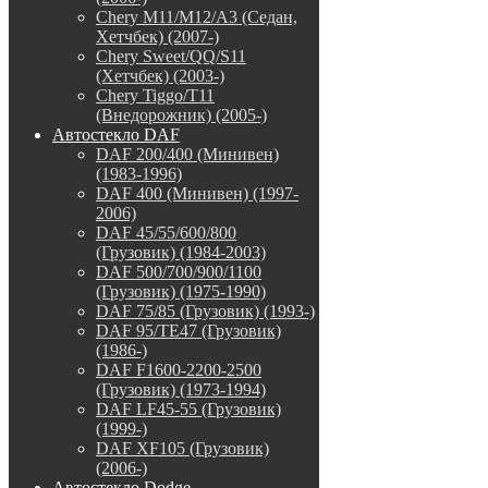
Chery M11/M12/A3 (Седан,
Хетчбек) (2007-)
Chery Sweet/QQ/S11
(Хетчбек) (2003-)
Chery Tiggo/T11
(Внедорожник) (2005-)
Автостекло DAF
DAF 200/400 (Минивен)
(1983-1996)
DAF 400 (Минивен) (1997-
2006)
DAF 45/55/600/800
(Грузовик) (1984-2003)
DAF 500/700/900/1100
(Грузовик) (1975-1990)
DAF 75/85 (Грузовик) (1993-)
DAF 95/TE47 (Грузовик)
(1986-)
DAF F1600-2200-2500
(Грузовик) (1973-1994)
DAF LF45-55 (Грузовик)
(1999-)
DAF XF105 (Грузовик)
(2006-)
Автостекло Dodge