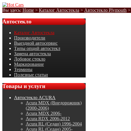
Вы здесь:
Home
>
Каталог Автостекла
>
Автостекло Plymouth
Автостекло
Каталог Автостекла
Производители
Выездной автосервис
Типы опций автостекл
Замена автостекла
Лобовое стекло
Маркирование
Термины
Полезные статьи
Товары
и услуги
Автостекло ACURA
Acura MDX (Внедорожник)
(2000-2006)
Acura MDX 2006-
Acura RDX 2006-2012
Acura RL (Седан) 1996-2004
Acura RL (Седан) 2005-