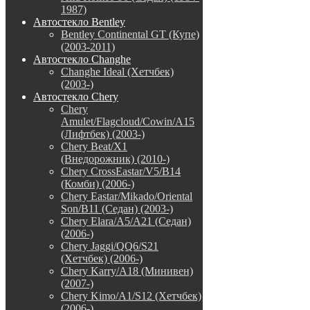
1987)
Автостекло Bentley
Bentley Continental GT (Купе)
(2003-2011)
Автостекло Changhe
Changhe Ideal (Хетчбек)
(2003-)
Автостекло Chery
Chery
Amulet/Flagcloud/Cowin/A15
(Лифтбек) (2003-)
Chery Beat/X1
(Внедорожник) (2010-)
Chery CrossEastar/V5/B14
(Комби) (2006-)
Chery Eastar/Mikado/Oriental
Son/B11 (Седан) (2003-)
Chery Elara/A5/A21 (Седан)
(2006-)
Chery Jaggi/QQ6/S21
(Хетчбек) (2006-)
Chery Karry/A18 (Минивен)
(2007-)
Chery Kimo/A1/S12 (Хетчбек)
(2006-)