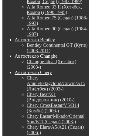
Комби, Седан) (1983-1989)
Alfa Romeo 33 II (Хетчбек,
Комби) (1990-1995)
Alfa Romeo 75 (Седан) (1986-
1993)
Alfa Romeo 90 (Седан) (1984-
1987)
Автостекло Bentley
Bentley Continental GT (Купе)
(2003-2011)
Автостекло Changhe
Changhe Ideal (Хетчбек)
(2003-)
Автостекло Chery
Chery
Amulet/Flagcloud/Cowin/A15
(Лифтбек) (2003-)
Chery Beat/X1
(Внедорожник) (2010-)
Chery CrossEastar/V5/B14
(Комби) (2006-)
Chery Eastar/Mikado/Oriental
Son/B11 (Седан) (2003-)
Chery Elara/A5/A21 (Седан)
(2006-)