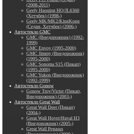
(2008-2011)
Geely Haoqing HQ/JL6360
(Хетчбек) (1998-)
Geely MK/MK2/KingKong
(Седан, Хетчбек) (2006-)
Автостекло GMC
GMC (Внедорожник) (1992-
1999)
GMC Envoy (1995-2000)
GMC Jimmy (Внедорожник)
(1995-2000)
GMC Sonoma S15 (Пикап)
(1995-2000)
GMC Yukon (Внедорожник)
(1992-1999)
Автостекло Gonow
Gonow Troy/Victor (Пикап,
Внедорожник) (2003-)
Автостекло Great Wall
Great Wall Deer (Пикап)
(2004-)
Great Wall Hover/Haval H3
(Внедорожник) (2005-)
Great Wall Pegasus