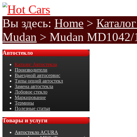
Вы здесь:
Home
>
Каталог
Mudan
>
Mudan MD1042/10
Автостекло
Каталог Автостекла
Производители
Выездной автосервис
Типы опций автостекл
Замена автостекла
Лобовое стекло
Маркирование
Термины
Полезные статьи
Товары
и услуги
Автостекло ACURA