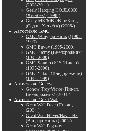
(2008-2011)
Geely Haoqing HQ/JL6360
(Хетчбек) (1998-)
Geely MK/MK2/KingKong
(Седан, Хетчбек) (2006-)
Автостекло GMC
GMC (Внедорожник) (1992-
1999)
GMC Envoy (1995-2000)
GMC Jimmy (Внедорожник)
(1995-2000)
GMC Sonoma S15 (Пикап)
(1995-2000)
GMC Yukon (Внедорожник)
(1992-1999)
Автостекло Gonow
Gonow Troy/Victor (Пикап,
Внедорожник) (2003-)
Автостекло Great Wall
Great Wall Deer (Пикап)
(2004-)
Great Wall Hover/Haval H3
(Внедорожник) (2005-)
Great Wall Pegasus