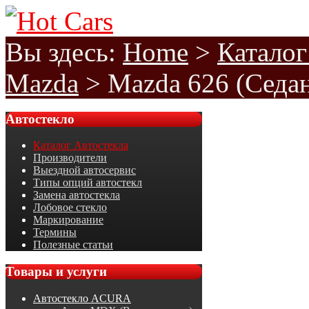
Вы здесь:
Home
>
Каталог
Mazda
>
Mazda 626 (Седан
Автостекло
Каталог Автостекла
Производители
Выездной автосервис
Типы опций автостекл
Замена автостекла
Лобовое стекло
Маркирование
Термины
Полезные статьи
Товары
и услуги
Автостекло ACURA