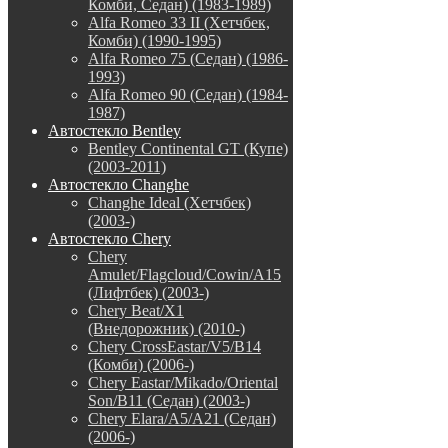
Комби, Седан) (1983-1989)
Alfa Romeo 33 II (Хетчбек,
Комби) (1990-1995)
Alfa Romeo 75 (Седан) (1986-
1993)
Alfa Romeo 90 (Седан) (1984-
1987)
Автостекло Bentley
Bentley Continental GT (Купе)
(2003-2011)
Автостекло Changhe
Changhe Ideal (Хетчбек)
(2003-)
Автостекло Chery
Chery
Amulet/Flagcloud/Cowin/A15
(Лифтбек) (2003-)
Chery Beat/X1
(Внедорожник) (2010-)
Chery CrossEastar/V5/B14
(Комби) (2006-)
Chery Eastar/Mikado/Oriental
Son/B11 (Седан) (2003-)
Chery Elara/A5/A21 (Седан)
(2006-)