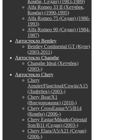
Комби, Седан) (1983-1989)
Alfa Romeo 33 II (Хетчбек,
Комби) (1990-1995)
Alfa Romeo 75 (Седан) (1986-
1993)
Alfa Romeo 90 (Седан) (1984-
1987)
Автостекло Bentley
Bentley Continental GT (Купе)
(2003-2011)
Автостекло Changhe
Changhe Ideal (Хетчбек)
(2003-)
Автостекло Chery
Chery
Amulet/Flagcloud/Cowin/A15
(Лифтбек) (2003-)
Chery Beat/X1
(Внедорожник) (2010-)
Chery CrossEastar/V5/B14
(Комби) (2006-)
Chery Eastar/Mikado/Oriental
Son/B11 (Седан) (2003-)
Chery Elara/A5/A21 (Седан)
(2006-)