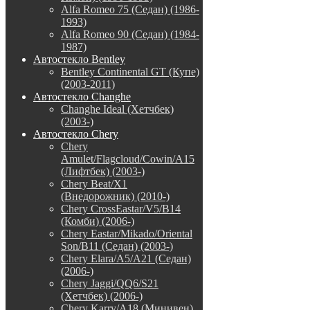
Alfa Romeo 75 (Седан) (1986-
1993)
Alfa Romeo 90 (Седан) (1984-
1987)
Автостекло Bentley
Bentley Continental GT (Купе)
(2003-2011)
Автостекло Changhe
Changhe Ideal (Хетчбек)
(2003-)
Автостекло Chery
Chery
Amulet/Flagcloud/Cowin/A15
(Лифтбек) (2003-)
Chery Beat/X1
(Внедорожник) (2010-)
Chery CrossEastar/V5/B14
(Комби) (2006-)
Chery Eastar/Mikado/Oriental
Son/B11 (Седан) (2003-)
Chery Elara/A5/A21 (Седан)
(2006-)
Chery Jaggi/QQ6/S21
(Хетчбек) (2006-)
Chery Karry/A18 (Минивен)