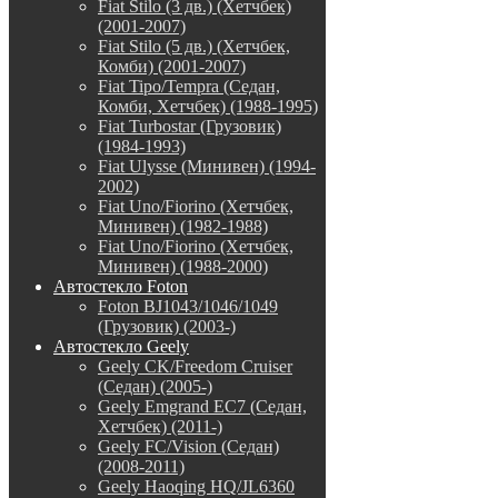
Fiat Stilo (3 дв.) (Хетчбек)
(2001-2007)
Fiat Stilo (5 дв.) (Хетчбек,
Комби) (2001-2007)
Fiat Tipo/Tempra (Седан,
Комби, Хетчбек) (1988-1995)
Fiat Turbostar (Грузовик)
(1984-1993)
Fiat Ulysse (Минивен) (1994-
2002)
Fiat Uno/Fiorino (Хетчбек,
Минивен) (1982-1988)
Fiat Uno/Fiorino (Хетчбек,
Минивен) (1988-2000)
Автостекло Foton
Foton BJ1043/1046/1049
(Грузовик) (2003-)
Автостекло Geely
Geely CK/Freedom Cruiser
(Седан) (2005-)
Geely Emgrand EC7 (Седан,
Хетчбек) (2011-)
Geely FC/Vision (Седан)
(2008-2011)
Geely Haoqing HQ/JL6360