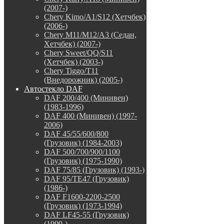
(2007-)
Chery Kimo/A1/S12 (Хетчбек)
(2006-)
Chery M11/M12/A3 (Седан,
Хетчбек) (2007-)
Chery Sweet/QQ/S11
(Хетчбек) (2003-)
Chery Tiggo/T11
(Внедорожник) (2005-)
Автостекло DAF
DAF 200/400 (Минивен)
(1983-1996)
DAF 400 (Минивен) (1997-
2006)
DAF 45/55/600/800
(Грузовик) (1984-2003)
DAF 500/700/900/1100
(Грузовик) (1975-1990)
DAF 75/85 (Грузовик) (1993-)
DAF 95/TE47 (Грузовик)
(1986-)
DAF F1600-2200-2500
(Грузовик) (1973-1994)
DAF LF45-55 (Грузовик)
(1999-)