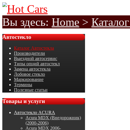
Вы здесь:
Home
>
Каталог
Автостекло
Каталог Автостекла
Производители
Выездной автосервис
Типы опций автостекл
Замена автостекла
Лобовое стекло
Маркирование
Термины
Полезные статьи
Товары
и услуги
Автостекло ACURA
Acura MDX (Внедорожник)
(2000-2006)
Acura MDX 2006-