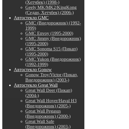
(Хетчбек) (1998-)
Geely MK/MK2/KingKong
(Седан, Хетчбек) (2006-)
Автостекло GMC
GMC (Внедорожник) (1992-
1999)
GMC Envoy (1995-2000)
GMC Jimmy (Внедорожник)
(1995-2000)
GMC Sonoma S15 (Пикап)
(1995-2000)
GMC Yukon (Внедорожник)
(1992-1999)
Автостекло Gonow
Gonow Troy/Victor (Пикап,
Внедорожник) (2003-)
Автостекло Great Wall
Great Wall Deer (Пикап)
(2004-)
Great Wall Hover/Haval H3
(Внедорожник) (2005-)
Great Wall Pegasus
(Внедорожник) (2000-)
Great Wall Safe
(Внедорожник) (2003-)