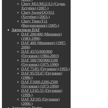
Chery M11/M12/A3 (Седан,
Хетчбек) (2007-)
Chery Sweet/QQ/S11
(Хетчбек) (2003-)
Chery Tiggo/T11
(Внедорожник) (2005-)
Автостекло DAF
DAF 200/400 (Минивен)
(1983-1996)
DAF 400 (Минивен) (1997-
2006)
DAF 45/55/600/800
(Грузовик) (1984-2003)
DAF 500/700/900/1100
(Грузовик) (1975-1990)
DAF 75/85 (Грузовик) (1993-)
DAF 95/TE47 (Грузовик)
(1986-)
DAF F1600-2200-2500
(Грузовик) (1973-1994)
DAF LF45-55 (Грузовик)
(1999-)
DAF XF105 (Грузовик)
(2006-)
Автостекло Dodge