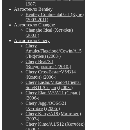
1987)
Автостекло Bentley
Bentley Continental GT (Купе)
(2003-2011)
Автостекло Changhe
Changhe Ideal (Хетчбек)
(2003-)
Автостекло Chery
Chery
Amulet/Flagcloud/Cowin/A15
(Лифтбек) (2003-)
Chery Beat/X1
(Внедорожник) (2010-)
Chery CrossEastar/V5/B14
(Комби) (2006-)
Chery Eastar/Mikado/Oriental
Son/B11 (Седан) (2003-)
Chery Elara/A5/A21 (Седан)
(2006-)
Chery Jaggi/QQ6/S21
(Хетчбек) (2006-)
Chery Karry/A18 (Минивен)
(2007-)
Chery Kimo/A1/S12 (Хетчбек)
(2006-)