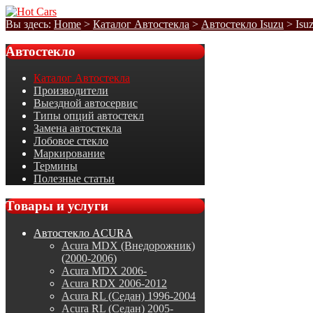
Вы здесь:
Home
>
Каталог Автостекла
>
Автостекло Isuzu
>
Isu
Автостекло
Каталог Автостекла
Производители
Выездной автосервис
Типы опций автостекл
Замена автостекла
Лобовое стекло
Маркирование
Термины
Полезные статьи
Товары
и услуги
Автостекло ACURA
Acura MDX (Внедорожник)
(2000-2006)
Acura MDX 2006-
Acura RDX 2006-2012
Acura RL (Седан) 1996-2004
Acura RL (Седан) 2005-