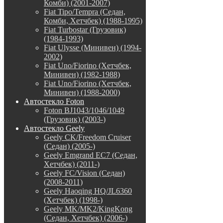
Комби) (2001-2007)
Fiat Tipo/Tempra (Седан,
Комби, Хетчбек) (1988-1995)
Fiat Turbostar (Грузовик)
(1984-1993)
Fiat Ulysse (Минивен) (1994-
2002)
Fiat Uno/Fiorino (Хетчбек,
Минивен) (1982-1988)
Fiat Uno/Fiorino (Хетчбек,
Минивен) (1988-2000)
Автостекло Foton
Foton BJ1043/1046/1049
(Грузовик) (2003-)
Автостекло Geely
Geely CK/Freedom Cruiser
(Седан) (2005-)
Geely Emgrand EC7 (Седан,
Хетчбек) (2011-)
Geely FC/Vision (Седан)
(2008-2011)
Geely Haoqing HQ/JL6360
(Хетчбек) (1998-)
Geely MK/MK2/KingKong
(Седан, Хетчбек) (2006-)