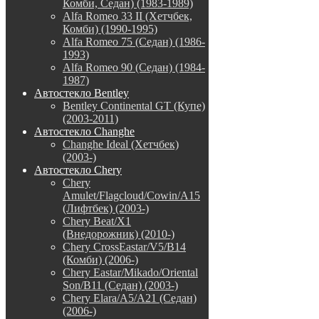
Комби, Седан) (1983-1989)
Alfa Romeo 33 II (Хетчбек,
Комби) (1990-1995)
Alfa Romeo 75 (Седан) (1986-
1993)
Alfa Romeo 90 (Седан) (1984-
1987)
Автостекло Bentley
Bentley Continental GT (Купе)
(2003-2011)
Автостекло Changhe
Changhe Ideal (Хетчбек)
(2003-)
Автостекло Chery
Chery
Amulet/Flagcloud/Cowin/A15
(Лифтбек) (2003-)
Chery Beat/X1
(Внедорожник) (2010-)
Chery CrossEastar/V5/B14
(Комби) (2006-)
Chery Eastar/Mikado/Oriental
Son/B11 (Седан) (2003-)
Chery Elara/A5/A21 (Седан)
(2006-)