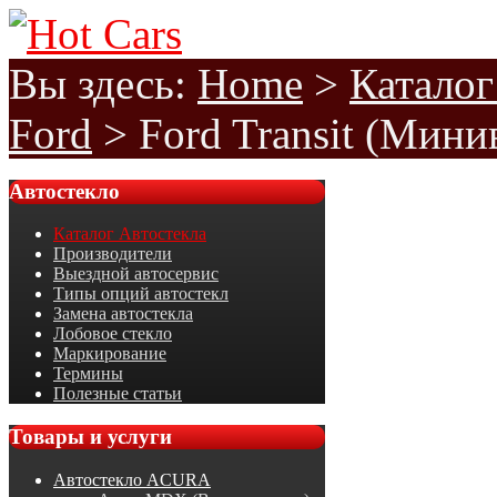
Вы здесь:
Home
>
Каталог
Ford
>
Ford Transit (Мини
Автостекло
Каталог Автостекла
Производители
Выездной автосервис
Типы опций автостекл
Замена автостекла
Лобовое стекло
Маркирование
Термины
Полезные статьи
Товары
и услуги
Автостекло ACURA