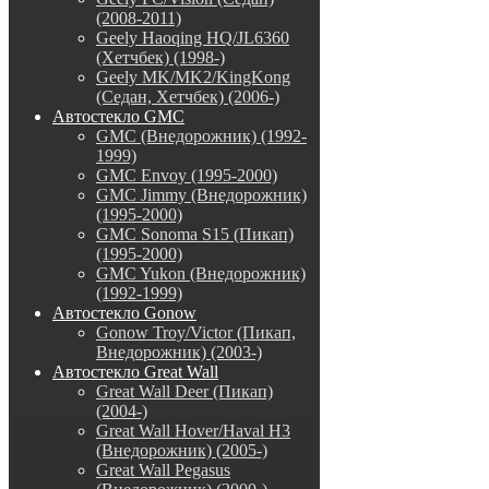
(2008-2011)
Geely Haoqing HQ/JL6360
(Хетчбек) (1998-)
Geely MK/MK2/KingKong
(Седан, Хетчбек) (2006-)
Автостекло GMC
GMC (Внедорожник) (1992-
1999)
GMC Envoy (1995-2000)
GMC Jimmy (Внедорожник)
(1995-2000)
GMC Sonoma S15 (Пикап)
(1995-2000)
GMC Yukon (Внедорожник)
(1992-1999)
Автостекло Gonow
Gonow Troy/Victor (Пикап,
Внедорожник) (2003-)
Автостекло Great Wall
Great Wall Deer (Пикап)
(2004-)
Great Wall Hover/Haval H3
(Внедорожник) (2005-)
Great Wall Pegasus