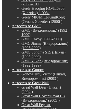
(2008-2011)
Geely Haoqing HQ/JL6360
(Хетчбек) (1998-)
Geely MK/MK2/KingKong
(Седан, Хетчбек) (2006-)
Автостекло GMC
GMC (Внедорожник) (1992-
1999)
GMC Envoy (1995-2000)
GMC Jimmy (Внедорожник)
(1995-2000)
GMC Sonoma S15 (Пикап)
(1995-2000)
GMC Yukon (Внедорожник)
(1992-1999)
Автостекло Gonow
Gonow Troy/Victor (Пикап,
Внедорожник) (2003-)
Автостекло Great Wall
Great Wall Deer (Пикап)
(2004-)
Great Wall Hover/Haval H3
(Внедорожник) (2005-)
Great Wall Pegasus