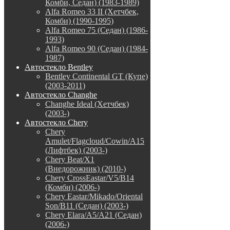
Комби, Седан) (1983-1989)
Alfa Romeo 33 II (Хетчбек,
Комби) (1990-1995)
Alfa Romeo 75 (Седан) (1986-
1993)
Alfa Romeo 90 (Седан) (1984-
1987)
Автостекло Bentley
Bentley Continental GT (Купе)
(2003-2011)
Автостекло Changhe
Changhe Ideal (Хетчбек)
(2003-)
Автостекло Chery
Chery
Amulet/Flagcloud/Cowin/A15
(Лифтбек) (2003-)
Chery Beat/X1
(Внедорожник) (2010-)
Chery CrossEastar/V5/B14
(Комби) (2006-)
Chery Eastar/Mikado/Oriental
Son/B11 (Седан) (2003-)
Chery Elara/A5/A21 (Седан)
(2006-)