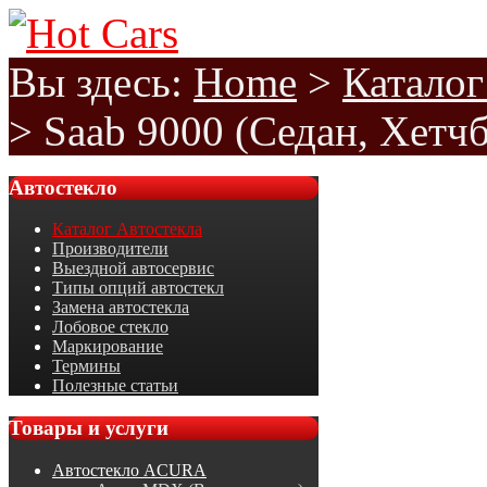
Вы здесь:
Home
>
Каталог
>
Saab 9000 (Седан, Хетчб
Автостекло
Каталог Автостекла
Производители
Выездной автосервис
Типы опций автостекл
Замена автостекла
Лобовое стекло
Маркирование
Термины
Полезные статьи
Товары
и услуги
Автостекло ACURA