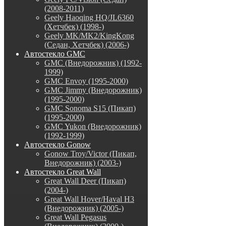
(2008-2011)
Geely Haoqing HQ/JL6360
(Хетчбек) (1998-)
Geely MK/MK2/KingKong
(Седан, Хетчбек) (2006-)
Автостекло GMC
GMC (Внедорожник) (1992-
1999)
GMC Envoy (1995-2000)
GMC Jimmy (Внедорожник)
(1995-2000)
GMC Sonoma S15 (Пикап)
(1995-2000)
GMC Yukon (Внедорожник)
(1992-1999)
Автостекло Gonow
Gonow Troy/Victor (Пикап,
Внедорожник) (2003-)
Автостекло Great Wall
Great Wall Deer (Пикап)
(2004-)
Great Wall Hover/Haval H3
(Внедорожник) (2005-)
Great Wall Pegasus