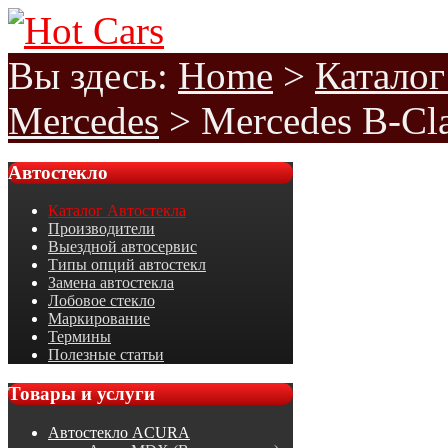
Вы здесь:
Home
>
Каталог
Mercedes
>
Mercedes B-Cl
Автостекло
Каталог Автостекла
Производители
Выездной автосервис
Типы опций автостекл
Замена автостекла
Лобовое стекло
Маркирование
Термины
Полезные статьи
Товары
и услуги
Автостекло ACURA