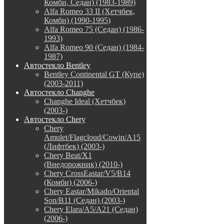
Комби, Седан) (1983-1989)
Alfa Romeo 33 II (Хетчбек,
Комби) (1990-1995)
Alfa Romeo 75 (Седан) (1986-
1993)
Alfa Romeo 90 (Седан) (1984-
1987)
Автостекло Bentley
Bentley Continental GT (Купе)
(2003-2011)
Автостекло Changhe
Changhe Ideal (Хетчбек)
(2003-)
Автостекло Chery
Chery
Amulet/Flagcloud/Cowin/A15
(Лифтбек) (2003-)
Chery Beat/X1
(Внедорожник) (2010-)
Chery CrossEastar/V5/B14
(Комби) (2006-)
Chery Eastar/Mikado/Oriental
Son/B11 (Седан) (2003-)
Chery Elara/A5/A21 (Седан)
(2006-)