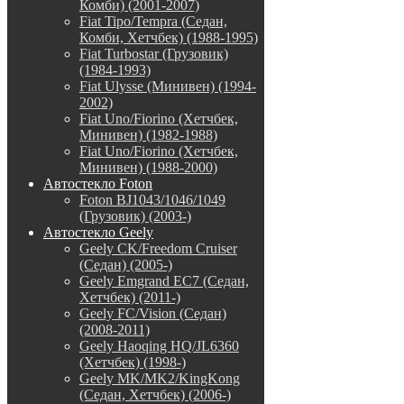
Комби) (2001-2007)
Fiat Tipo/Tempra (Седан,
Комби, Хетчбек) (1988-1995)
Fiat Turbostar (Грузовик)
(1984-1993)
Fiat Ulysse (Минивен) (1994-
2002)
Fiat Uno/Fiorino (Хетчбек,
Минивен) (1982-1988)
Fiat Uno/Fiorino (Хетчбек,
Минивен) (1988-2000)
Автостекло Foton
Foton BJ1043/1046/1049
(Грузовик) (2003-)
Автостекло Geely
Geely CK/Freedom Cruiser
(Седан) (2005-)
Geely Emgrand EC7 (Седан,
Хетчбек) (2011-)
Geely FC/Vision (Седан)
(2008-2011)
Geely Haoqing HQ/JL6360
(Хетчбек) (1998-)
Geely MK/MK2/KingKong
(Седан, Хетчбек) (2006-)