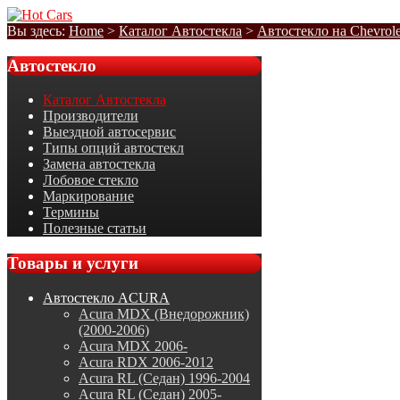
Вы здесь:
Home
>
Каталог Автостекла
>
Автостекло на Chevrole
Автостекло
Каталог Автостекла
Производители
Выездной автосервис
Типы опций автостекл
Замена автостекла
Лобовое стекло
Маркирование
Термины
Полезные статьи
Товары
и услуги
Автостекло ACURA
Acura MDX (Внедорожник)
(2000-2006)
Acura MDX 2006-
Acura RDX 2006-2012
Acura RL (Седан) 1996-2004
Acura RL (Седан) 2005-