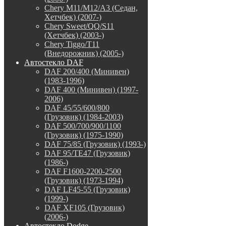
Chery M11/M12/A3 (Седан,
Хетчбек) (2007-)
Chery Sweet/QQ/S11
(Хетчбек) (2003-)
Chery Tiggo/T11
(Внедорожник) (2005-)
Автостекло DAF
DAF 200/400 (Минивен)
(1983-1996)
DAF 400 (Минивен) (1997-
2006)
DAF 45/55/600/800
(Грузовик) (1984-2003)
DAF 500/700/900/1100
(Грузовик) (1975-1990)
DAF 75/85 (Грузовик) (1993-)
DAF 95/TE47 (Грузовик)
(1986-)
DAF F1600-2200-2500
(Грузовик) (1973-1994)
DAF LF45-55 (Грузовик)
(1999-)
DAF XF105 (Грузовик)
(2006-)
Автостекло Dodge