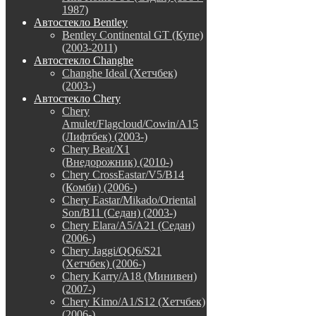
1987)
Автостекло Bentley
Bentley Continental GT (Купе)
(2003-2011)
Автостекло Changhe
Changhe Ideal (Хетчбек)
(2003-)
Автостекло Chery
Chery
Amulet/Flagcloud/Cowin/A15
(Лифтбек) (2003-)
Chery Beat/X1
(Внедорожник) (2010-)
Chery CrossEastar/V5/B14
(Комби) (2006-)
Chery Eastar/Mikado/Oriental
Son/B11 (Седан) (2003-)
Chery Elara/A5/A21 (Седан)
(2006-)
Chery Jaggi/QQ6/S21
(Хетчбек) (2006-)
Chery Karry/A18 (Минивен)
(2007-)
Chery Kimo/A1/S12 (Хетчбек)
(2006-)