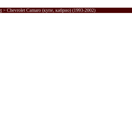
t
>
Chevrolet Camaro (купе, кабрио) (1993-2002)