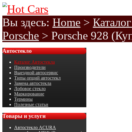
Вы здесь:
Home
>
Каталог
Porsche
>
Porsche 928 (Ку
Автостекло
Каталог Автостекла
Производители
Выездной автосервис
Типы опций автостекл
Замена автостекла
Лобовое стекло
Маркирование
Термины
Полезные статьи
Товары
и услуги
Автостекло ACURA