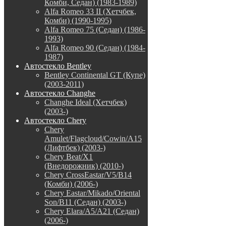
Комби, Седан) (1983-1989)
Alfa Romeo 33 II (Хетчбек,
Комби) (1990-1995)
Alfa Romeo 75 (Седан) (1986-
1993)
Alfa Romeo 90 (Седан) (1984-
1987)
Автостекло Bentley
Bentley Continental GT (Купе)
(2003-2011)
Автостекло Changhe
Changhe Ideal (Хетчбек)
(2003-)
Автостекло Chery
Chery
Amulet/Flagcloud/Cowin/A15
(Лифтбек) (2003-)
Chery Beat/X1
(Внедорожник) (2010-)
Chery CrossEastar/V5/B14
(Комби) (2006-)
Chery Eastar/Mikado/Oriental
Son/B11 (Седан) (2003-)
Chery Elara/A5/A21 (Седан)
(2006-)