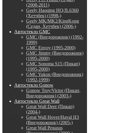
(2008-2011)
Geely Haoqing HQ/JL6360
(Хетчбек) (1998-)
Geely MK/MK2/KingKong
(Седан, Хетчбек) (2006-)
Автостекло GMC
GMC (Внедорожник) (1992-
1999)
GMC Envoy (1995-2000)
GMC Jimmy (Внедорожник)
(1995-2000)
GMC Sonoma S15 (Пикап)
(1995-2000)
GMC Yukon (Внедорожник)
(1992-1999)
Автостекло Gonow
Gonow Troy/Victor (Пикап,
Внедорожник) (2003-)
Автостекло Great Wall
Great Wall Deer (Пикап)
(2004-)
Great Wall Hover/Haval H3
(Внедорожник) (2005-)
Great Wall Pegasus