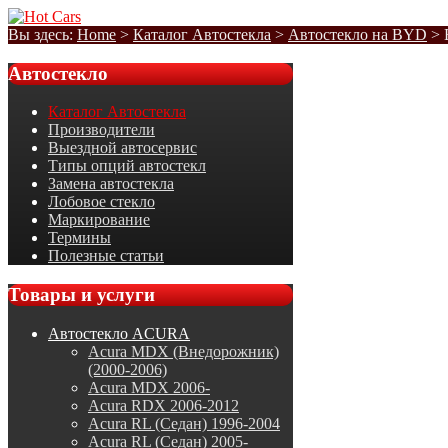
Вы здесь:
Home
>
Каталог Автостекла
>
Автостекло на BYD
>
Автостекло
Каталог Автостекла
Производители
Выездной автосервис
Типы опций автостекл
Замена автостекла
Лобовое стекло
Маркирование
Термины
Полезные статьи
Товары
и услуги
Автостекло ACURA
Acura MDX (Внедорожник)
(2000-2006)
Acura MDX 2006-
Acura RDX 2006-2012
Acura RL (Седан) 1996-2004
Acura RL (Седан) 2005-