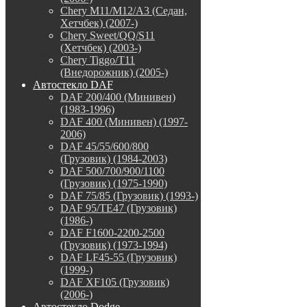
Chery M11/M12/A3 (Седан,
Хетчбек) (2007-)
Chery Sweet/QQ/S11
(Хетчбек) (2003-)
Chery Tiggo/T11
(Внедорожник) (2005-)
Автостекло DAF
DAF 200/400 (Минивен)
(1983-1996)
DAF 400 (Минивен) (1997-
2006)
DAF 45/55/600/800
(Грузовик) (1984-2003)
DAF 500/700/900/1100
(Грузовик) (1975-1990)
DAF 75/85 (Грузовик) (1993-)
DAF 95/TE47 (Грузовик)
(1986-)
DAF F1600-2200-2500
(Грузовик) (1973-1994)
DAF LF45-55 (Грузовик)
(1999-)
DAF XF105 (Грузовик)
(2006-)
Автостекло Dodge