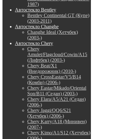
1987)
Автостекло Bentley
Bentley Continental GT (Купе)
(2003-2011)
Автостекло Changhe
Changhe Ideal (Хетчбек)
(2003-)
Автостекло Chery
Chery
Amulet/Flagcloud/Cowin/A15
(Лифтбек) (2003-)
Chery Beat/X1
(Внедорожник) (2010-)
Chery CrossEastar/V5/B14
(Комби) (2006-)
Chery Eastar/Mikado/Oriental
Son/B11 (Седан) (2003-)
Chery Elara/A5/A21 (Седан)
(2006-)
Chery Jaggi/QQ6/S21
(Хетчбек) (2006-)
Chery Karry/A18 (Минивен)
(2007-)
Chery Kimo/A1/S12 (Хетчбек)
(2006-)