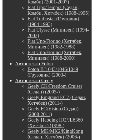
Комби) (2001-2007)
Fiat Tipo/Tempra (Седан,
Комби, Хетчбек) (1988-1995)
Fiat Turbostar (Грузовик)
(1984-1993)
Fiat Ulysse (Минивен) (1994-
2002)
Fiat Uno/Fiorino (Хетчбек,
Минивен) (1982-1988)
Fiat Uno/Fiorino (Хетчбек,
Минивен) (1988-2000)
Автостекло Foton
Foton BJ1043/1046/1049
(Грузовик) (2003-)
Автостекло Geely
Geely CK/Freedom Cruiser
(Седан) (2005-)
Geely Emgrand EC7 (Седан,
Хетчбек) (2011-)
Geely FC/Vision (Седан)
(2008-2011)
Geely Haoqing HQ/JL6360
(Хетчбек) (1998-)
Geely MK/MK2/KingKong
(Седан, Хетчбек) (2006-)