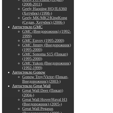
(2008-2011)
Geely Haoqing HQ/JL6360
(Хетчбек) (1998-)
Geely MK/MK2/KingKong
(Седан, Хетчбек) (2006-)
Автостекло GMC
GMC (Внедорожник) (1992-
1999)
GMC Envoy (1995-2000)
GMC Jimmy (Внедорожник)
(1995-2000)
GMC Sonoma S15 (Пикап)
(1995-2000)
GMC Yukon (Внедорожник)
(1992-1999)
Автостекло Gonow
Gonow Troy/Victor (Пикап,
Внедорожник) (2003-)
Автостекло Great Wall
Great Wall Deer (Пикап)
(2004-)
Great Wall Hover/Haval H3
(Внедорожник) (2005-)
Great Wall Pegasus