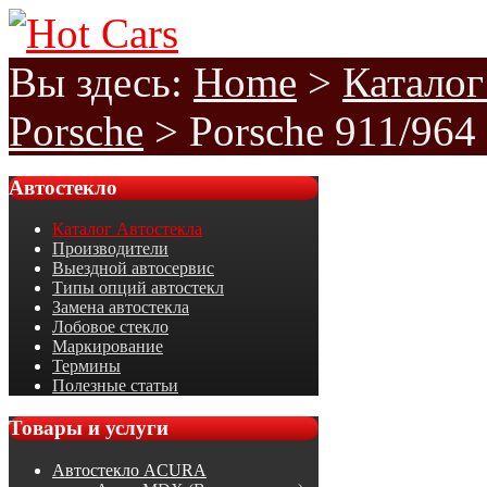
Вы здесь:
Home
>
Каталог
Porsche
>
Porsche 911/964
Автостекло
Каталог Автостекла
Производители
Выездной автосервис
Типы опций автостекл
Замена автостекла
Лобовое стекло
Маркирование
Термины
Полезные статьи
Товары
и услуги
Автостекло ACURA