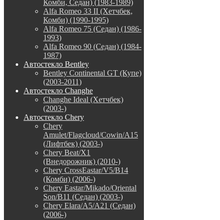
Комби, Седан) (1983-1989)
Alfa Romeo 33 II (Хетчбек,
Комби) (1990-1995)
Alfa Romeo 75 (Седан) (1986-
1993)
Alfa Romeo 90 (Седан) (1984-
1987)
Автостекло Bentley
Bentley Continental GT (Купе)
(2003-2011)
Автостекло Changhe
Changhe Ideal (Хетчбек)
(2003-)
Автостекло Chery
Chery
Amulet/Flagcloud/Cowin/A15
(Лифтбек) (2003-)
Chery Beat/X1
(Внедорожник) (2010-)
Chery CrossEastar/V5/B14
(Комби) (2006-)
Chery Eastar/Mikado/Oriental
Son/B11 (Седан) (2003-)
Chery Elara/A5/A21 (Седан)
(2006-)