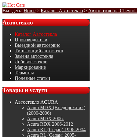
Вы здесь:
Home
>
Каталог Автостекла
>
Автостекло на Chevrole
Автостекло
Каталог Автостекла
Производители
Выездной автосервис
Типы опций автостекл
Замена автостекла
Лобовое стекло
Маркирование
Термины
Полезные статьи
Товары
и услуги
Автостекло ACURA
Acura MDX (Внедорожник)
(2000-2006)
Acura MDX 2006-
Acura RDX 2006-2012
Acura RL (Седан) 1996-2004
Acura RL (Седан) 2005-