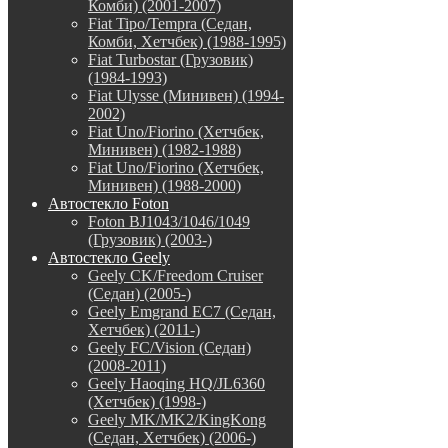
Комби) (2001-2007)
Fiat Tipo/Tempra (Седан,
Комби, Хетчбек) (1988-1995)
Fiat Turbostar (Грузовик)
(1984-1993)
Fiat Ulysse (Минивен) (1994-
2002)
Fiat Uno/Fiorino (Хетчбек,
Минивен) (1982-1988)
Fiat Uno/Fiorino (Хетчбек,
Минивен) (1988-2000)
Автостекло Foton
Foton BJ1043/1046/1049
(Грузовик) (2003-)
Автостекло Geely
Geely CK/Freedom Cruiser
(Седан) (2005-)
Geely Emgrand EC7 (Седан,
Хетчбек) (2011-)
Geely FC/Vision (Седан)
(2008-2011)
Geely Haoqing HQ/JL6360
(Хетчбек) (1998-)
Geely MK/MK2/KingKong
(Седан, Хетчбек) (2006-)