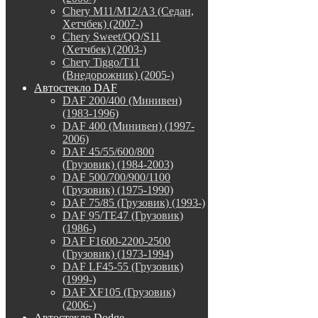
Chery M11/M12/A3 (Седан,
Хетчбек) (2007-)
Chery Sweet/QQ/S11
(Хетчбек) (2003-)
Chery Tiggo/T11
(Внедорожник) (2005-)
Автостекло DAF
DAF 200/400 (Минивен)
(1983-1996)
DAF 400 (Минивен) (1997-
2006)
DAF 45/55/600/800
(Грузовик) (1984-2003)
DAF 500/700/900/1100
(Грузовик) (1975-1990)
DAF 75/85 (Грузовик) (1993-)
DAF 95/TE47 (Грузовик)
(1986-)
DAF F1600-2200-2500
(Грузовик) (1973-1994)
DAF LF45-55 (Грузовик)
(1999-)
DAF XF105 (Грузовик)
(2006-)
Автостекло Dodge