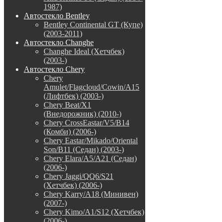
1987)
Автостекло Bentley
Bentley Continental GT (Купе)
(2003-2011)
Автостекло Changhe
Changhe Ideal (Хетчбек)
(2003-)
Автостекло Chery
Chery
Amulet/Flagcloud/Cowin/A15
(Лифтбек) (2003-)
Chery Beat/X1
(Внедорожник) (2010-)
Chery CrossEastar/V5/B14
(Комби) (2006-)
Chery Eastar/Mikado/Oriental
Son/B11 (Седан) (2003-)
Chery Elara/A5/A21 (Седан)
(2006-)
Chery Jaggi/QQ6/S21
(Хетчбек) (2006-)
Chery Karry/A18 (Минивен)
(2007-)
Chery Kimo/A1/S12 (Хетчбек)
(2006-)