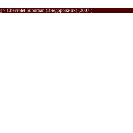
t
>
Chevrolet Suburban (Внедорожник) (2007-)