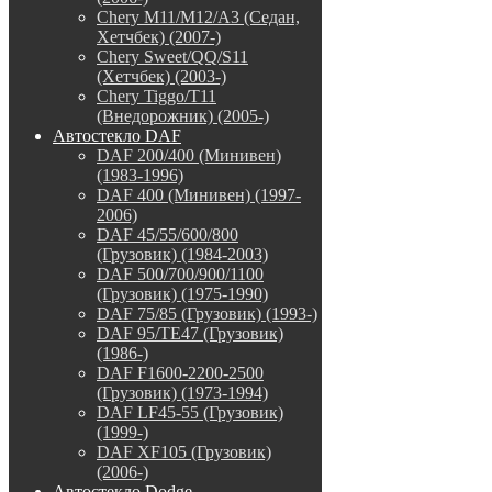
Chery M11/M12/A3 (Седан,
Хетчбек) (2007-)
Chery Sweet/QQ/S11
(Хетчбек) (2003-)
Chery Tiggo/T11
(Внедорожник) (2005-)
Автостекло DAF
DAF 200/400 (Минивен)
(1983-1996)
DAF 400 (Минивен) (1997-
2006)
DAF 45/55/600/800
(Грузовик) (1984-2003)
DAF 500/700/900/1100
(Грузовик) (1975-1990)
DAF 75/85 (Грузовик) (1993-)
DAF 95/TE47 (Грузовик)
(1986-)
DAF F1600-2200-2500
(Грузовик) (1973-1994)
DAF LF45-55 (Грузовик)
(1999-)
DAF XF105 (Грузовик)
(2006-)
Автостекло Dodge