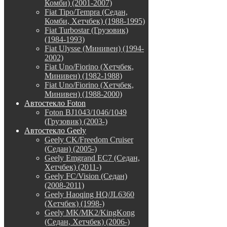
Комби) (2001-2007)
Fiat Tipo/Tempra (Седан,
Комби, Хетчбек) (1988-1995)
Fiat Turbostar (Грузовик)
(1984-1993)
Fiat Ulysse (Минивен) (1994-
2002)
Fiat Uno/Fiorino (Хетчбек,
Минивен) (1982-1988)
Fiat Uno/Fiorino (Хетчбек,
Минивен) (1988-2000)
Автостекло Foton
Foton BJ1043/1046/1049
(Грузовик) (2003-)
Автостекло Geely
Geely CK/Freedom Cruiser
(Седан) (2005-)
Geely Emgrand EC7 (Седан,
Хетчбек) (2011-)
Geely FC/Vision (Седан)
(2008-2011)
Geely Haoqing HQ/JL6360
(Хетчбек) (1998-)
Geely MK/MK2/KingKong
(Седан, Хетчбек) (2006-)