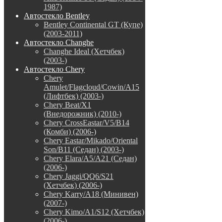
1987)
Автостекло Bentley
Bentley Continental GT (Купе)
(2003-2011)
Автостекло Changhe
Changhe Ideal (Хетчбек)
(2003-)
Автостекло Chery
Chery
Amulet/Flagcloud/Cowin/A15
(Лифтбек) (2003-)
Chery Beat/X1
(Внедорожник) (2010-)
Chery CrossEastar/V5/B14
(Комби) (2006-)
Chery Eastar/Mikado/Oriental
Son/B11 (Седан) (2003-)
Chery Elara/A5/A21 (Седан)
(2006-)
Chery Jaggi/QQ6/S21
(Хетчбек) (2006-)
Chery Karry/A18 (Минивен)
(2007-)
Chery Kimo/A1/S12 (Хетчбек)
(2006-)