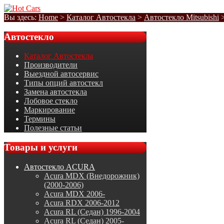
Вы здесь:
Home
>
Каталог Автостекла
>
Автостекло Mitsubishi
Автостекло
Каталог Автостекла
Производители
Выездной автосервис
Типы опций автостекл
Замена автостекла
Лобовое стекло
Маркирование
Термины
Полезные статьи
Товары
и услуги
Автостекло ACURA
Acura MDX (Внедорожник)
(2000-2006)
Acura MDX 2006-
Acura RDX 2006-2012
Acura RL (Седан) 1996-2004
Acura RL (Седан) 2005-