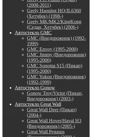
(2008-2011)
Geely Haoqing HQ/JL6360
(Хетчбек) (1998-)
Geely MK/MK2/KingKong
(Седан, Хетчбек) (2006-)
Автостекло GMC
GMC (Внедорожник) (1992-
1999)
GMC Envoy (1995-2000)
GMC Jimmy (Внедорожник)
(1995-2000)
GMC Sonoma S15 (Пикап)
(1995-2000)
GMC Yukon (Внедорожник)
(1992-1999)
Автостекло Gonow
Gonow Troy/Victor (Пикап,
Внедорожник) (2003-)
Автостекло Great Wall
Great Wall Deer (Пикап)
(2004-)
Great Wall Hover/Haval H3
(Внедорожник) (2005-)
Great Wall Pegasus