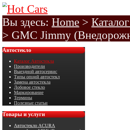
Вы здесь:
Home
>
Каталог
>
GMC Jimmy (Внедорожни
Автостекло
Каталог Автостекла
Производители
Выездной автосервис
Типы опций автостекл
Замена автостекла
Лобовое стекло
Маркирование
Термины
Полезные статьи
Товары
и услуги
Автостекло ACURA