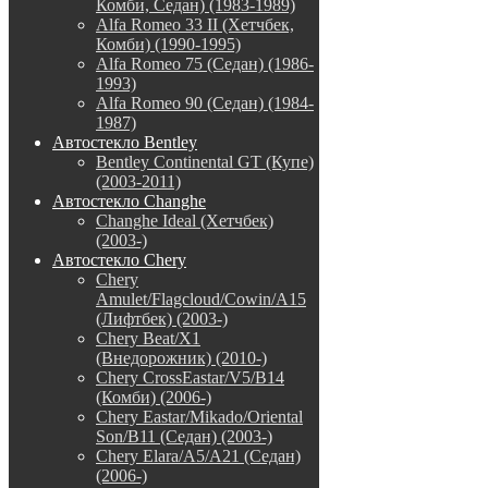
Комби, Седан) (1983-1989)
Alfa Romeo 33 II (Хетчбек,
Комби) (1990-1995)
Alfa Romeo 75 (Седан) (1986-
1993)
Alfa Romeo 90 (Седан) (1984-
1987)
Автостекло Bentley
Bentley Continental GT (Купе)
(2003-2011)
Автостекло Changhe
Changhe Ideal (Хетчбек)
(2003-)
Автостекло Chery
Chery
Amulet/Flagcloud/Cowin/A15
(Лифтбек) (2003-)
Chery Beat/X1
(Внедорожник) (2010-)
Chery CrossEastar/V5/B14
(Комби) (2006-)
Chery Eastar/Mikado/Oriental
Son/B11 (Седан) (2003-)
Chery Elara/A5/A21 (Седан)
(2006-)