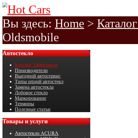
Вы здесь:
Home
>
Каталог
Oldsmobile
Автостекло
Каталог Автостекла
Производители
Выездной автосервис
Типы опций автостекл
Замена автостекла
Лобовое стекло
Маркирование
Термины
Полезные статьи
Товары
и услуги
Автостекло ACURA