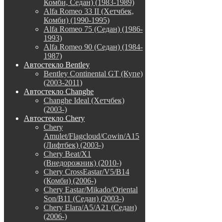
Комби, Седан) (1983-1989)
Alfa Romeo 33 II (Хетчбек,
Комби) (1990-1995)
Alfa Romeo 75 (Седан) (1986-
1993)
Alfa Romeo 90 (Седан) (1984-
1987)
Автостекло Bentley
Bentley Continental GT (Купе)
(2003-2011)
Автостекло Changhe
Changhe Ideal (Хетчбек)
(2003-)
Автостекло Chery
Chery
Amulet/Flagcloud/Cowin/A15
(Лифтбек) (2003-)
Chery Beat/X1
(Внедорожник) (2010-)
Chery CrossEastar/V5/B14
(Комби) (2006-)
Chery Eastar/Mikado/Oriental
Son/B11 (Седан) (2003-)
Chery Elara/A5/A21 (Седан)
(2006-)