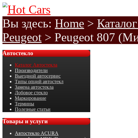
Вы здесь:
Home
>
Каталог
Peugeot
>
Peugeot 807 (Ми
Автостекло
Каталог Автостекла
Производители
Выездной автосервис
Типы опций автостекл
Замена автостекла
Лобовое стекло
Маркирование
Термины
Полезные статьи
Товары
и услуги
Автостекло ACURA