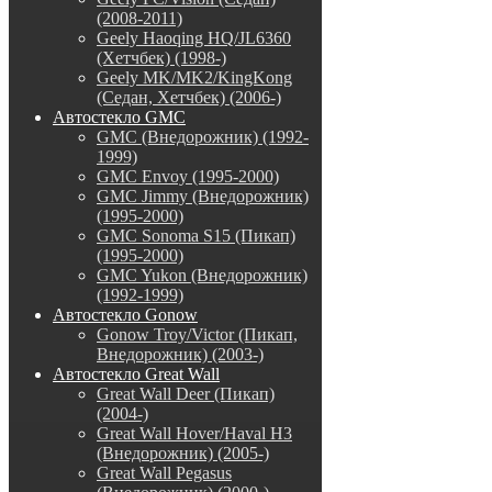
(2008-2011)
Geely Haoqing HQ/JL6360
(Хетчбек) (1998-)
Geely MK/MK2/KingKong
(Седан, Хетчбек) (2006-)
Автостекло GMC
GMC (Внедорожник) (1992-
1999)
GMC Envoy (1995-2000)
GMC Jimmy (Внедорожник)
(1995-2000)
GMC Sonoma S15 (Пикап)
(1995-2000)
GMC Yukon (Внедорожник)
(1992-1999)
Автостекло Gonow
Gonow Troy/Victor (Пикап,
Внедорожник) (2003-)
Автостекло Great Wall
Great Wall Deer (Пикап)
(2004-)
Great Wall Hover/Haval H3
(Внедорожник) (2005-)
Great Wall Pegasus