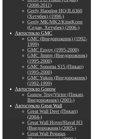
(2008-2011)
Geely Haoqing HQ/JL6360
(Хетчбек) (1998-)
Geely MK/MK2/KingKong
(Седан, Хетчбек) (2006-)
Автостекло GMC
GMC (Внедорожник) (1992-
1999)
GMC Envoy (1995-2000)
GMC Jimmy (Внедорожник)
(1995-2000)
GMC Sonoma S15 (Пикап)
(1995-2000)
GMC Yukon (Внедорожник)
(1992-1999)
Автостекло Gonow
Gonow Troy/Victor (Пикап,
Внедорожник) (2003-)
Автостекло Great Wall
Great Wall Deer (Пикап)
(2004-)
Great Wall Hover/Haval H3
(Внедорожник) (2005-)
Great Wall Pegasus