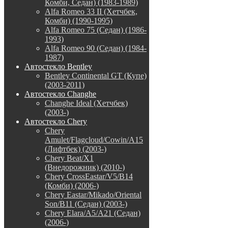
Комби, Седан) (1983-1989)
Alfa Romeo 33 II (Хетчбек,
Комби) (1990-1995)
Alfa Romeo 75 (Седан) (1986-
1993)
Alfa Romeo 90 (Седан) (1984-
1987)
Автостекло Bentley
Bentley Continental GT (Купе)
(2003-2011)
Автостекло Changhe
Changhe Ideal (Хетчбек)
(2003-)
Автостекло Chery
Chery
Amulet/Flagcloud/Cowin/A15
(Лифтбек) (2003-)
Chery Beat/X1
(Внедорожник) (2010-)
Chery CrossEastar/V5/B14
(Комби) (2006-)
Chery Eastar/Mikado/Oriental
Son/B11 (Седан) (2003-)
Chery Elara/A5/A21 (Седан)
(2006-)