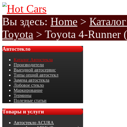
Вы здесь:
Home
>
Каталог
Toyota
>
Toyota 4-Runner 
Автостекло
Каталог Автостекла
Производители
Выездной автосервис
Типы опций автостекл
Замена автостекла
Лобовое стекло
Маркирование
Термины
Полезные статьи
Товары
и услуги
Автостекло ACURA