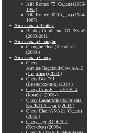
Alfa Romeo 75 (Седан) (1986-
1993)
Alfa Romeo 90 (Седан) (1984-
1987)
Автостекло Bentley
Bentley Continental GT (Купе)
(2003-2011)
Автостекло Changhe
Changhe Ideal (Хетчбек)
(2003-)
Автостекло Chery
Chery
Amulet/Flagcloud/Cowin/A15
(Лифтбек) (2003-)
Chery Beat/X1
(Внедорожник) (2010-)
Chery CrossEastar/V5/B14
(Комби) (2006-)
Chery Eastar/Mikado/Oriental
Son/B11 (Седан) (2003-)
Chery Elara/A5/A21 (Седан)
(2006-)
Chery Jaggi/QQ6/S21
(Хетчбек) (2006-)
Chery Karry/A18 (Минивен)