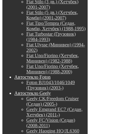
Fiat Stilo (3 дв.) (Хетчбек)
(2001-2007)
Fiat Stilo (5 дв.) (Хетчбек,
Комби) (2001-2007)
Fiat Tipo/Tempra (Седан,
Комби, Хетчбек) (1988-1995)
Fiat Turbostar (Грузовик)
(1984-1993)
Fiat Ulysse (Минивен) (1994-
2002)
Fiat Uno/Fiorino (Хетчбек,
Минивен) (1982-1988)
Fiat Uno/Fiorino (Хетчбек,
Минивен) (1988-2000)
Автостекло Foton
Foton BJ1043/1046/1049
(Грузовик) (2003-)
Автостекло Geely
Geely CK/Freedom Cruiser
(Седан) (2005-)
Geely Emgrand EC7 (Седан,
Хетчбек) (2011-)
Geely FC/Vision (Седан)
(2008-2011)
Geely Haoqing HQ/JL6360