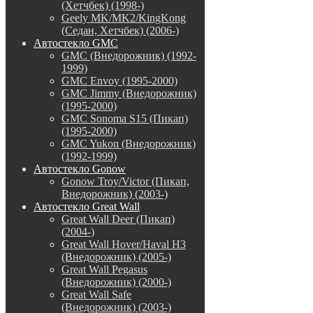
(Хетчбек) (1998-)
Geely MK/MK2/KingKong
(Седан, Хетчбек) (2006-)
Автостекло GMC
GMC (Внедорожник) (1992-
1999)
GMC Envoy (1995-2000)
GMC Jimmy (Внедорожник)
(1995-2000)
GMC Sonoma S15 (Пикап)
(1995-2000)
GMC Yukon (Внедорожник)
(1992-1999)
Автостекло Gonow
Gonow Troy/Victor (Пикап,
Внедорожник) (2003-)
Автостекло Great Wall
Great Wall Deer (Пикап)
(2004-)
Great Wall Hover/Haval H3
(Внедорожник) (2005-)
Great Wall Pegasus
(Внедорожник) (2000-)
Great Wall Safe
(Внедорожник) (2003-)