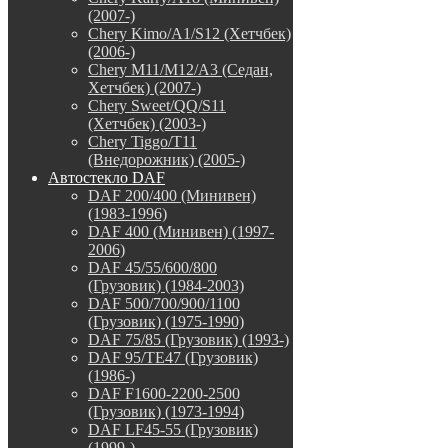
(2007-)
Chery Kimo/A1/S12 (Хетчбек)
(2006-)
Chery M11/M12/A3 (Седан,
Хетчбек) (2007-)
Chery Sweet/QQ/S11
(Хетчбек) (2003-)
Chery Tiggo/T11
(Внедорожник) (2005-)
Автостекло DAF
DAF 200/400 (Минивен)
(1983-1996)
DAF 400 (Минивен) (1997-
2006)
DAF 45/55/600/800
(Грузовик) (1984-2003)
DAF 500/700/900/1100
(Грузовик) (1975-1990)
DAF 75/85 (Грузовик) (1993-)
DAF 95/TE47 (Грузовик)
(1986-)
DAF F1600-2200-2500
(Грузовик) (1973-1994)
DAF LF45-55 (Грузовик)
(1999-)