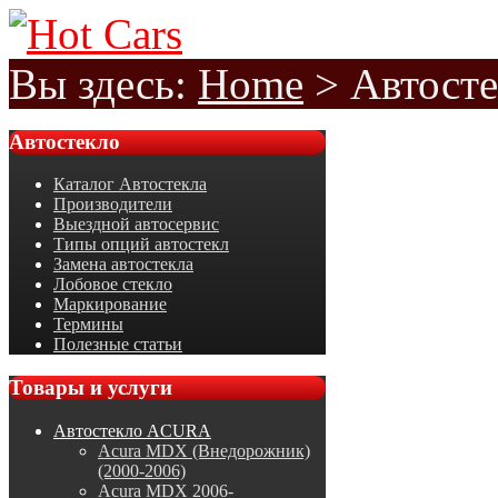
Вы здесь:
Home
>
Автост
Автостекло
Каталог Автостекла
Производители
Выездной автосервис
Типы опций автостекл
Замена автостекла
Лобовое стекло
Маркирование
Термины
Полезные статьи
Товары
и услуги
Автостекло ACURA
Acura MDX (Внедорожник)
(2000-2006)
Acura MDX 2006-