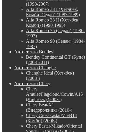
(1998-2007)
Alfa Romeo 33 I (Хетчбек,
Комби, Седан) (1983-1989)
Alfa Romeo 33 II (Хетчбек,
Комби) (1990-1995)
Alfa Romeo 75 (Седан) (1986-
1993)
Alfa Romeo 90 (Седан) (1984-
1987)
Автостекло Bentley
Bentley Continental GT (Купе)
(2003-2011)
Автостекло Changhe
Changhe Ideal (Хетчбек)
(2003-)
Автостекло Chery
Chery
Amulet/Flagcloud/Cowin/A15
(Лифтбек) (2003-)
Chery Beat/X1
(Внедорожник) (2010-)
Chery CrossEastar/V5/B14
(Комби) (2006-)
Chery Eastar/Mikado/Oriental
Son/B11 (Седан) (2003-)