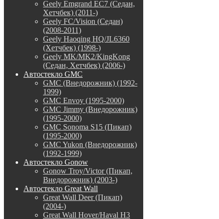
Geely Emgrand EC7 (Седан,
Хетчбек) (2011-)
Geely FC/Vision (Седан)
(2008-2011)
Geely Haoqing HQ/JL6360
(Хетчбек) (1998-)
Geely MK/MK2/KingKong
(Седан, Хетчбек) (2006-)
Автостекло GMC
GMC (Внедорожник) (1992-
1999)
GMC Envoy (1995-2000)
GMC Jimmy (Внедорожник)
(1995-2000)
GMC Sonoma S15 (Пикап)
(1995-2000)
GMC Yukon (Внедорожник)
(1992-1999)
Автостекло Gonow
Gonow Troy/Victor (Пикап,
Внедорожник) (2003-)
Автостекло Great Wall
Great Wall Deer (Пикап)
(2004-)
Great Wall Hover/Haval H3