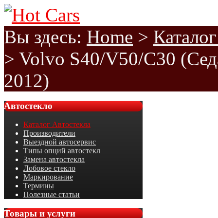
Вы здесь:
Home
>
Каталог
>
Volvo S40/V50/C30 (Сед
2012)
Автостекло
Каталог Автостекла
Производители
Выездной автосервис
Типы опций автостекл
Замена автостекла
Лобовое стекло
Маркирование
Термины
Полезные статьи
Товары
и услуги