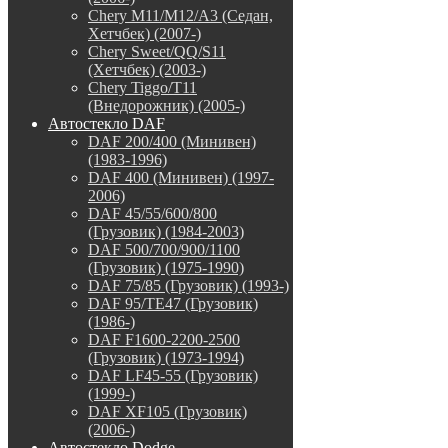
Chery M11/M12/A3 (Седан,
Хетчбек) (2007-)
Chery Sweet/QQ/S11
(Хетчбек) (2003-)
Chery Tiggo/T11
(Внедорожник) (2005-)
Автостекло DAF
DAF 200/400 (Минивен)
(1983-1996)
DAF 400 (Минивен) (1997-
2006)
DAF 45/55/600/800
(Грузовик) (1984-2003)
DAF 500/700/900/1100
(Грузовик) (1975-1990)
DAF 75/85 (Грузовик) (1993-)
DAF 95/TE47 (Грузовик)
(1986-)
DAF F1600-2200-2500
(Грузовик) (1973-1994)
DAF LF45-55 (Грузовик)
(1999-)
DAF XF105 (Грузовик)
(2006-)
Автостекло Dodge