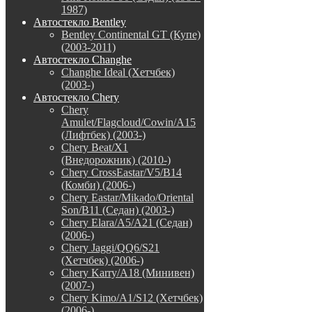
1987)
Автостекло Bentley
Bentley Continental GT (Купе)
(2003-2011)
Автостекло Changhe
Changhe Ideal (Хетчбек)
(2003-)
Автостекло Chery
Chery
Amulet/Flagcloud/Cowin/A15
(Лифтбек) (2003-)
Chery Beat/X1
(Внедорожник) (2010-)
Chery CrossEastar/V5/B14
(Комби) (2006-)
Chery Eastar/Mikado/Oriental
Son/B11 (Седан) (2003-)
Chery Elara/A5/A21 (Седан)
(2006-)
Chery Jaggi/QQ6/S21
(Хетчбек) (2006-)
Chery Karry/A18 (Минивен)
(2007-)
Chery Kimo/A1/S12 (Хетчбек)
(2006-)