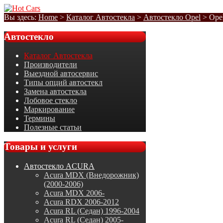
Вы здесь:
Home
>
Каталог Автостекла
>
Автостекло Opel
>
Ope
Автостекло
Каталог Автостекла
Производители
Выездной автосервис
Типы опций автостекл
Замена автостекла
Лобовое стекло
Маркирование
Термины
Полезные статьи
Товары
и услуги
Автостекло ACURA
Acura MDX (Внедорожник)
(2000-2006)
Acura MDX 2006-
Acura RDX 2006-2012
Acura RL (Седан) 1996-2004
Acura RL (Седан) 2005-