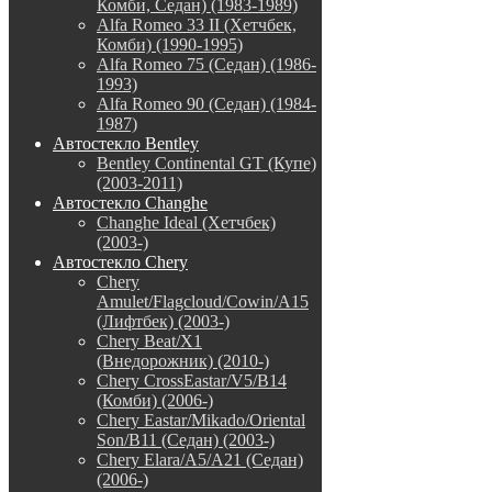
Комби, Седан) (1983-1989)
Alfa Romeo 33 II (Хетчбек,
Комби) (1990-1995)
Alfa Romeo 75 (Седан) (1986-
1993)
Alfa Romeo 90 (Седан) (1984-
1987)
Автостекло Bentley
Bentley Continental GT (Купе)
(2003-2011)
Автостекло Changhe
Changhe Ideal (Хетчбек)
(2003-)
Автостекло Chery
Chery
Amulet/Flagcloud/Cowin/A15
(Лифтбек) (2003-)
Chery Beat/X1
(Внедорожник) (2010-)
Chery CrossEastar/V5/B14
(Комби) (2006-)
Chery Eastar/Mikado/Oriental
Son/B11 (Седан) (2003-)
Chery Elara/A5/A21 (Седан)
(2006-)