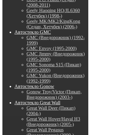
(2008-2011)
Geely Haoqing HQ/JL6360
(Хетчбек) (1998-)
Geely MK/MK2/KingKong
(Седан, Хетчбек) (2006-)
Автостекло GMC
GMC (Внедорожник) (1992-
1999)
GMC Envoy (1995-2000)
GMC Jimmy (Внедорожник)
(1995-2000)
GMC Sonoma S15 (Пикап)
(1995-2000)
GMC Yukon (Внедорожник)
(1992-1999)
Автостекло Gonow
Gonow Troy/Victor (Пикап,
Внедорожник) (2003-)
Автостекло Great Wall
Great Wall Deer (Пикап)
(2004-)
Great Wall Hover/Haval H3
(Внедорожник) (2005-)
Great Wall Pegasus