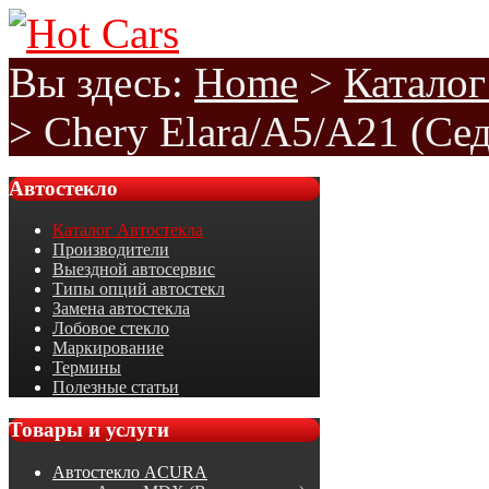
Вы здесь:
Home
>
Каталог
>
Chery Elara/A5/A21 (Сед
Автостекло
Каталог Автостекла
Производители
Выездной автосервис
Типы опций автостекл
Замена автостекла
Лобовое стекло
Маркирование
Термины
Полезные статьи
Товары
и услуги
Автостекло ACURA