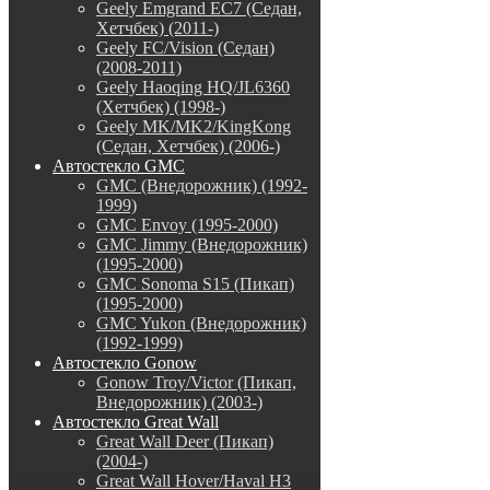
Geely Emgrand EC7 (Седан,
Хетчбек) (2011-)
Geely FC/Vision (Седан)
(2008-2011)
Geely Haoqing HQ/JL6360
(Хетчбек) (1998-)
Geely MK/MK2/KingKong
(Седан, Хетчбек) (2006-)
Автостекло GMC
GMC (Внедорожник) (1992-
1999)
GMC Envoy (1995-2000)
GMC Jimmy (Внедорожник)
(1995-2000)
GMC Sonoma S15 (Пикап)
(1995-2000)
GMC Yukon (Внедорожник)
(1992-1999)
Автостекло Gonow
Gonow Troy/Victor (Пикап,
Внедорожник) (2003-)
Автостекло Great Wall
Great Wall Deer (Пикап)
(2004-)
Great Wall Hover/Haval H3