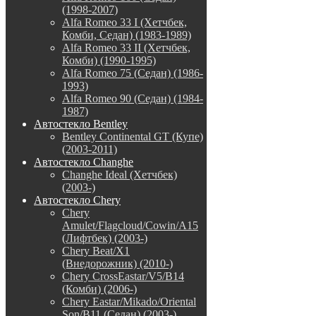
(1998-2007)
Alfa Romeo 33 I (Хетчбек,
Комби, Седан) (1983-1989)
Alfa Romeo 33 II (Хетчбек,
Комби) (1990-1995)
Alfa Romeo 75 (Седан) (1986-
1993)
Alfa Romeo 90 (Седан) (1984-
1987)
Автостекло Bentley
Bentley Continental GT (Купе)
(2003-2011)
Автостекло Changhe
Changhe Ideal (Хетчбек)
(2003-)
Автостекло Chery
Chery
Amulet/Flagcloud/Cowin/A15
(Лифтбек) (2003-)
Chery Beat/X1
(Внедорожник) (2010-)
Chery CrossEastar/V5/B14
(Комби) (2006-)
Chery Eastar/Mikado/Oriental
Son/B11 (Седан) (2003-)