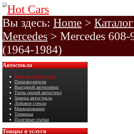
Вы здесь:
Home
>
Каталог
Mercedes
>
Mercedes 608-
(1964-1984)
Автостекло
Каталог Автостекла
Производители
Выездной автосервис
Типы опций автостекл
Замена автостекла
Лобовое стекло
Маркирование
Термины
Полезные статьи
Товары
и услуги