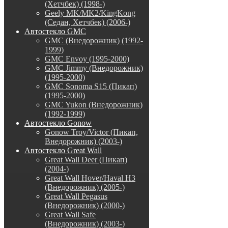
(Хетчбек) (1998-)
Geely MK/MK2/KingKong
(Седан, Хетчбек) (2006-)
Автостекло GMC
GMC (Внедорожник) (1992-
1999)
GMC Envoy (1995-2000)
GMC Jimmy (Внедорожник)
(1995-2000)
GMC Sonoma S15 (Пикап)
(1995-2000)
GMC Yukon (Внедорожник)
(1992-1999)
Автостекло Gonow
Gonow Troy/Victor (Пикап,
Внедорожник) (2003-)
Автостекло Great Wall
Great Wall Deer (Пикап)
(2004-)
Great Wall Hover/Haval H3
(Внедорожник) (2005-)
Great Wall Pegasus
(Внедорожник) (2000-)
Great Wall Safe
(Внедорожник) (2003-)