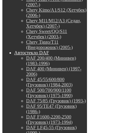
(2007-)
Chery Kimo/A1/S12 (Хетчбек)
(2006-)
Chery M11/M12/A3 (Седан,
Хетчбек) (2007-)
Chery Sweet/QQ/S11
(Хетчбек) (2003-)
Chery Tiggo/T11
(Внедорожник) (2005-)
Автостекло DAF
DAF 200/400 (Минивен)
(1983-1996)
DAF 400 (Минивен) (1997-
2006)
DAF 45/55/600/800
(Грузовик) (1984-2003)
DAF 500/700/900/1100
(Грузовик) (1975-1990)
DAF 75/85 (Грузовик) (1993-)
DAF 95/TE47 (Грузовик)
(1986-)
DAF F1600-2200-2500
(Грузовик) (1973-1994)
DAF LF45-55 (Грузовик)
(1999-)