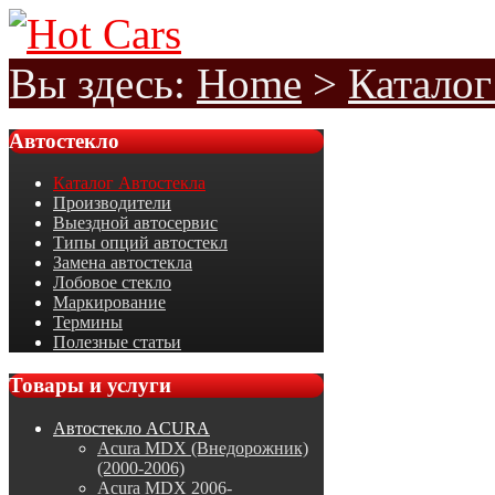
Вы здесь:
Home
>
Каталог
Автостекло
Каталог Автостекла
Производители
Выездной автосервис
Типы опций автостекл
Замена автостекла
Лобовое стекло
Маркирование
Термины
Полезные статьи
Товары
и услуги
Автостекло ACURA
Acura MDX (Внедорожник)
(2000-2006)
Acura MDX 2006-