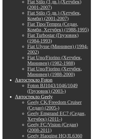
Fiat Stilo (3 дв.) (Хетчбек)
(2001-2007)
Fiat Stilo (5 дв.) (Хетчбек,
Комби) (2001-2007)
Fiat Tipo/Tempra (Седан,
Комби, Хетчбек) (1988-1995)
Fiat Turbostar (Грузовик)
(1984-1993)
Fiat Ulysse (Минивен) (1994-
2002)
Fiat Uno/Fiorino (Хетчбек,
Минивен) (1982-1988)
Fiat Uno/Fiorino (Хетчбек,
Минивен) (1988-2000)
Автостекло Foton
Foton BJ1043/1046/1049
(Грузовик) (2003-)
Автостекло Geely
Geely CK/Freedom Cruiser
(Седан) (2005-)
Geely Emgrand EC7 (Седан,
Хетчбек) (2011-)
Geely FC/Vision (Седан)
(2008-2011)
Geely Haoqing HQ/JL6360