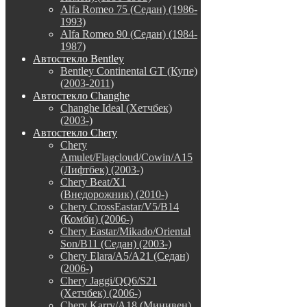
Alfa Romeo 75 (Седан) (1986-
1993)
Alfa Romeo 90 (Седан) (1984-
1987)
Автостекло Bentley
Bentley Continental GT (Купе)
(2003-2011)
Автостекло Changhe
Changhe Ideal (Хетчбек)
(2003-)
Автостекло Chery
Chery
Amulet/Flagcloud/Cowin/A15
(Лифтбек) (2003-)
Chery Beat/X1
(Внедорожник) (2010-)
Chery CrossEastar/V5/B14
(Комби) (2006-)
Chery Eastar/Mikado/Oriental
Son/B11 (Седан) (2003-)
Chery Elara/A5/A21 (Седан)
(2006-)
Chery Jaggi/QQ6/S21
(Хетчбек) (2006-)
Chery Karry/A18 (Минивен)