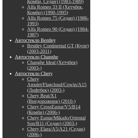
Комби, Седан) (1983-1989)
Alfa Romeo 33 II (Хетчбек,
Комби) (1990-1995)
Alfa Romeo 75 (Седан) (1986-
1993)
Alfa Romeo 90 (Седан) (1984-
1987)
Автостекло Bentley
Bentley Continental GT (Купе)
(2003-2011)
Автостекло Changhe
Changhe Ideal (Хетчбек)
(2003-)
Автостекло Chery
Chery
Amulet/Flagcloud/Cowin/A15
(Лифтбек) (2003-)
Chery Beat/X1
(Внедорожник) (2010-)
Chery CrossEastar/V5/B14
(Комби) (2006-)
Chery Eastar/Mikado/Oriental
Son/B11 (Седан) (2003-)
Chery Elara/A5/A21 (Седан)
(2006-)