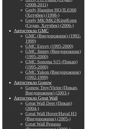
(2008-2011)
Geely Haoqing HQ/JL6360
(Хетчбек) (1998-)
Geely MK/MK2/KingKong
(Седан, Хетчбек) (2006-)
Автостекло GMC
GMC (Внедорожник) (1992-
1999)
GMC Envoy (1995-2000)
GMC Jimmy (Внедорожник)
(1995-2000)
GMC Sonoma S15 (Пикап)
(1995-2000)
GMC Yukon (Внедорожник)
(1992-1999)
Автостекло Gonow
Gonow Troy/Victor (Пикап,
Внедорожник) (2003-)
Автостекло Great Wall
Great Wall Deer (Пикап)
(2004-)
Great Wall Hover/Haval H3
(Внедорожник) (2005-)
Great Wall Pegasus