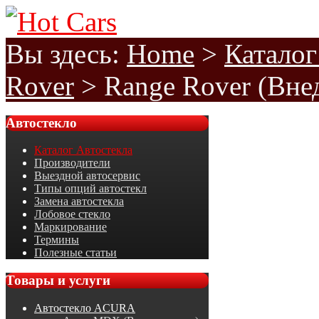
Вы здесь:
Home
>
Каталог
Rover
>
Range Rover (Вне
Автостекло
Каталог Автостекла
Производители
Выездной автосервис
Типы опций автостекл
Замена автостекла
Лобовое стекло
Маркирование
Термины
Полезные статьи
Товары
и услуги
Автостекло ACURA