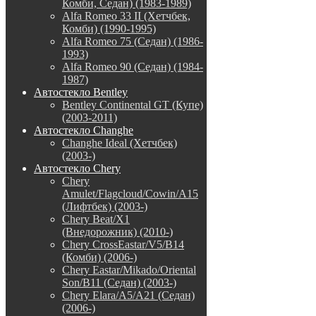
Комби, Седан) (1983-1989)
Alfa Romeo 33 II (Хетчбек,
Комби) (1990-1995)
Alfa Romeo 75 (Седан) (1986-
1993)
Alfa Romeo 90 (Седан) (1984-
1987)
Автостекло Bentley
Bentley Continental GT (Купе)
(2003-2011)
Автостекло Changhe
Changhe Ideal (Хетчбек)
(2003-)
Автостекло Chery
Chery
Amulet/Flagcloud/Cowin/A15
(Лифтбек) (2003-)
Chery Beat/X1
(Внедорожник) (2010-)
Chery CrossEastar/V5/B14
(Комби) (2006-)
Chery Eastar/Mikado/Oriental
Son/B11 (Седан) (2003-)
Chery Elara/A5/A21 (Седан)
(2006-)