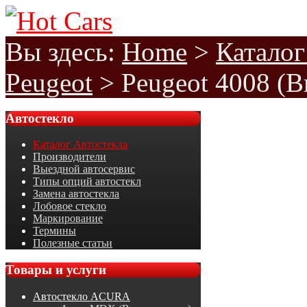
Вы здесь:
Home
>
Каталог
Peugeot
>
Peugeot 4008 (В
Автостекло
Каталог Автостекла
Производители
Выездной автосервис
Типы опций автостекл
Замена автостекла
Лобовое стекло
Маркирование
Термины
Полезные статьи
Товары
и услуги
Автостекло ACURA