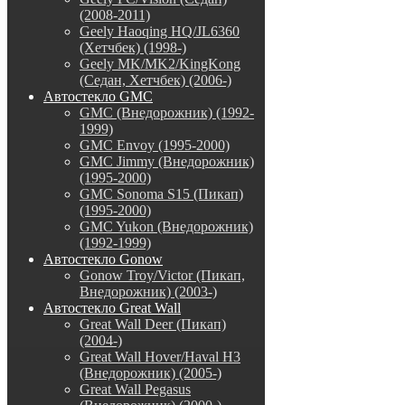
(2008-2011)
Geely Haoqing HQ/JL6360
(Хетчбек) (1998-)
Geely MK/MK2/KingKong
(Седан, Хетчбек) (2006-)
Автостекло GMC
GMC (Внедорожник) (1992-
1999)
GMC Envoy (1995-2000)
GMC Jimmy (Внедорожник)
(1995-2000)
GMC Sonoma S15 (Пикап)
(1995-2000)
GMC Yukon (Внедорожник)
(1992-1999)
Автостекло Gonow
Gonow Troy/Victor (Пикап,
Внедорожник) (2003-)
Автостекло Great Wall
Great Wall Deer (Пикап)
(2004-)
Great Wall Hover/Haval H3
(Внедорожник) (2005-)
Great Wall Pegasus