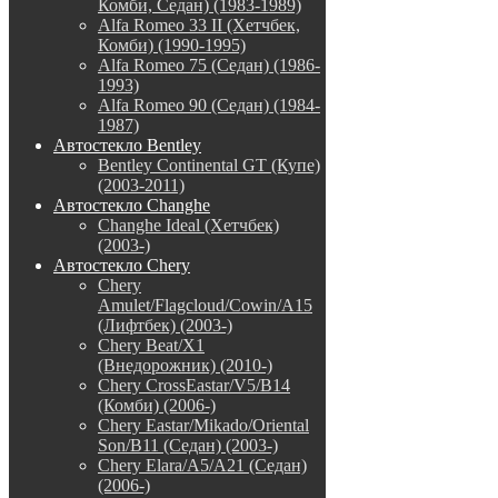
Комби, Седан) (1983-1989)
Alfa Romeo 33 II (Хетчбек,
Комби) (1990-1995)
Alfa Romeo 75 (Седан) (1986-
1993)
Alfa Romeo 90 (Седан) (1984-
1987)
Автостекло Bentley
Bentley Continental GT (Купе)
(2003-2011)
Автостекло Changhe
Changhe Ideal (Хетчбек)
(2003-)
Автостекло Chery
Chery
Amulet/Flagcloud/Cowin/A15
(Лифтбек) (2003-)
Chery Beat/X1
(Внедорожник) (2010-)
Chery CrossEastar/V5/B14
(Комби) (2006-)
Chery Eastar/Mikado/Oriental
Son/B11 (Седан) (2003-)
Chery Elara/A5/A21 (Седан)
(2006-)