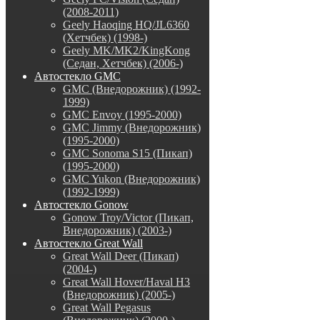
(2008-2011)
Geely Haoqing HQ/JL6360
(Хетчбек) (1998-)
Geely MK/MK2/KingKong
(Седан, Хетчбек) (2006-)
Автостекло GMC
GMC (Внедорожник) (1992-
1999)
GMC Envoy (1995-2000)
GMC Jimmy (Внедорожник)
(1995-2000)
GMC Sonoma S15 (Пикап)
(1995-2000)
GMC Yukon (Внедорожник)
(1992-1999)
Автостекло Gonow
Gonow Troy/Victor (Пикап,
Внедорожник) (2003-)
Автостекло Great Wall
Great Wall Deer (Пикап)
(2004-)
Great Wall Hover/Haval H3
(Внедорожник) (2005-)
Great Wall Pegasus