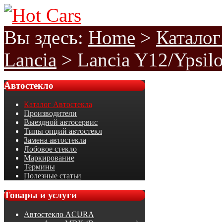
Вы здесь:
Home
>
Каталог
Lancia
>
Lancia Y12/Ypsil
Автостекло
Каталог Автостекла
Производители
Выездной автосервис
Типы опций автостекл
Замена автостекла
Лобовое стекло
Маркирование
Термины
Полезные статьи
Товары
и услуги
Автостекло ACURA