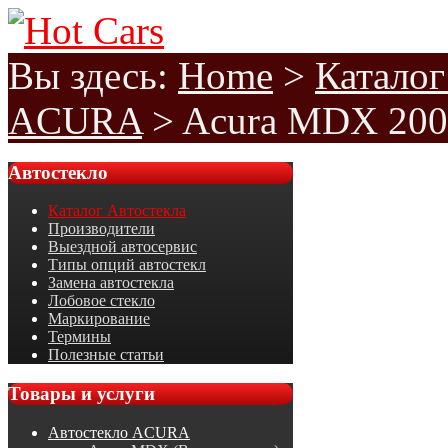
Вы здесь:
Home
>
Каталог
ACURA
>
Acura MDX 200
Автостекло
Каталог Автостекла
Производители
Выездной автосервис
Типы опций автостекл
Замена автостекла
Лобовое стекло
Маркирование
Термины
Полезные статьи
Товары
и услуги
Автостекло ACURA