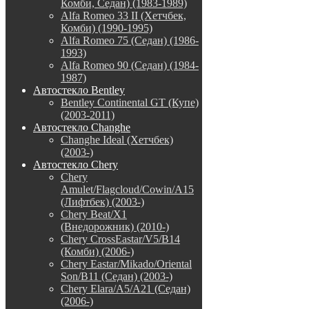
Комби, Седан) (1983-1989)
Alfa Romeo 33 II (Хетчбек,
Комби) (1990-1995)
Alfa Romeo 75 (Седан) (1986-
1993)
Alfa Romeo 90 (Седан) (1984-
1987)
Автостекло Bentley
Bentley Continental GT (Купе)
(2003-2011)
Автостекло Changhe
Changhe Ideal (Хетчбек)
(2003-)
Автостекло Chery
Chery
Amulet/Flagcloud/Cowin/A15
(Лифтбек) (2003-)
Chery Beat/X1
(Внедорожник) (2010-)
Chery CrossEastar/V5/B14
(Комби) (2006-)
Chery Eastar/Mikado/Oriental
Son/B11 (Седан) (2003-)
Chery Elara/A5/A21 (Седан)
(2006-)