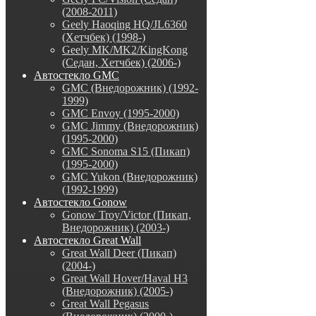
(2008-2011)
Geely Haoqing HQ/JL6360
(Хетчбек) (1998-)
Geely MK/MK2/KingKong
(Седан, Хетчбек) (2006-)
Автостекло GMC
GMC (Внедорожник) (1992-
1999)
GMC Envoy (1995-2000)
GMC Jimmy (Внедорожник)
(1995-2000)
GMC Sonoma S15 (Пикап)
(1995-2000)
GMC Yukon (Внедорожник)
(1992-1999)
Автостекло Gonow
Gonow Troy/Victor (Пикап,
Внедорожник) (2003-)
Автостекло Great Wall
Great Wall Deer (Пикап)
(2004-)
Great Wall Hover/Haval H3
(Внедорожник) (2005-)
Great Wall Pegasus