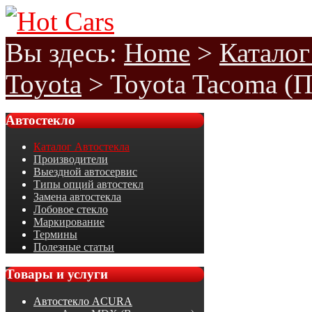
Вы здесь:
Home
>
Каталог
Toyota
>
Toyota Tacoma (П
Автостекло
Каталог Автостекла
Производители
Выездной автосервис
Типы опций автостекл
Замена автостекла
Лобовое стекло
Маркирование
Термины
Полезные статьи
Товары
и услуги
Автостекло ACURA