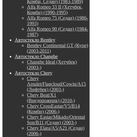
Комби, Седан) (1983-1989)
Alfa Romeo 33 II (Хетчбек,
Комби) (1990-1995)
Alfa Romeo 75 (Седан) (1986-
1993)
Alfa Romeo 90 (Седан) (1984-
1987)
Автостекло Bentley
Bentley Continental GT (Купе)
(2003-2011)
Автостекло Changhe
Changhe Ideal (Хетчбек)
(2003-)
Автостекло Chery
Chery
Amulet/Flagcloud/Cowin/A15
(Лифтбек) (2003-)
Chery Beat/X1
(Внедорожник) (2010-)
Chery CrossEastar/V5/B14
(Комби) (2006-)
Chery Eastar/Mikado/Oriental
Son/B11 (Седан) (2003-)
Chery Elara/A5/A21 (Седан)
(2006-)