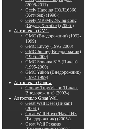
(2008-2011)
Geely Haoqing HQ/JL6360
(Хетчбек) (1998-)
Geely MK/MK2/KingKong
(Седан, Хетчбек) (2006-)
Автостекло GMC
GMC (Внедорожник) (1992-
1999)
GMC Envoy (1995-2000)
GMC Jimmy (Внедорожник)
(1995-2000)
GMC Sonoma S15 (Пикап)
(1995-2000)
GMC Yukon (Внедорожник)
(1992-1999)
Автостекло Gonow
Gonow Troy/Victor (Пикап,
Внедорожник) (2003-)
Автостекло Great Wall
Great Wall Deer (Пикап)
(2004-)
Great Wall Hover/Haval H3
(Внедорожник) (2005-)
Great Wall Pegasus