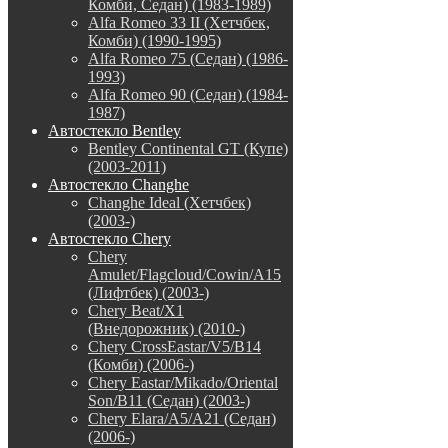
Комби, Седан) (1983-1989)
Alfa Romeo 33 II (Хетчбек,
Комби) (1990-1995)
Alfa Romeo 75 (Седан) (1986-
1993)
Alfa Romeo 90 (Седан) (1984-
1987)
Автостекло Bentley
Bentley Continental GT (Купе)
(2003-2011)
Автостекло Changhe
Changhe Ideal (Хетчбек)
(2003-)
Автостекло Chery
Chery
Amulet/Flagcloud/Cowin/A15
(Лифтбек) (2003-)
Chery Beat/X1
(Внедорожник) (2010-)
Chery CrossEastar/V5/B14
(Комби) (2006-)
Chery Eastar/Mikado/Oriental
Son/B11 (Седан) (2003-)
Chery Elara/A5/A21 (Седан)
(2006-)