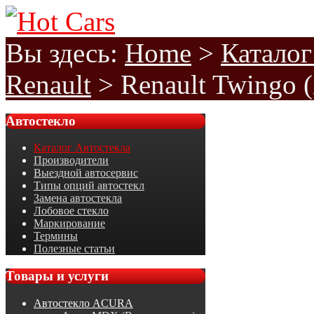
Вы здесь:
Home
>
Каталог
Renault
>
Renault Twingo 
Автостекло
Каталог Автостекла
Производители
Выездной автосервис
Типы опций автостекл
Замена автостекла
Лобовое стекло
Маркирование
Термины
Полезные статьи
Товары
и услуги
Автостекло ACURA