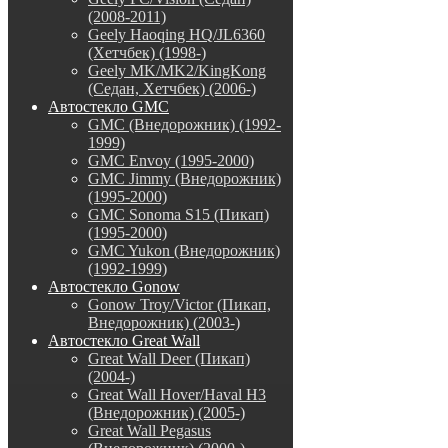
(2008-2011)
Geely Haoqing HQ/JL6360
(Хетчбек) (1998-)
Geely MK/MK2/KingKong
(Седан, Хетчбек) (2006-)
Автостекло GMC
GMC (Внедорожник) (1992-
1999)
GMC Envoy (1995-2000)
GMC Jimmy (Внедорожник)
(1995-2000)
GMC Sonoma S15 (Пикап)
(1995-2000)
GMC Yukon (Внедорожник)
(1992-1999)
Автостекло Gonow
Gonow Troy/Victor (Пикап,
Внедорожник) (2003-)
Автостекло Great Wall
Great Wall Deer (Пикап)
(2004-)
Great Wall Hover/Haval H3
(Внедорожник) (2005-)
Great Wall Pegasus