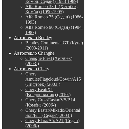
Комби, Седан) (1983-1989)
Alfa Romeo 33 II (Хетчбек,
Комби) (1990-1995)
Alfa Romeo 75 (Седан) (1986-
1993)
Alfa Romeo 90 (Седан) (1984-
1987)
Автостекло Bentley
Bentley Continental GT (Купе)
(2003-2011)
Автостекло Changhe
Changhe Ideal (Хетчбек)
(2003-)
Автостекло Chery
Chery
Amulet/Flagcloud/Cowin/A15
(Лифтбек) (2003-)
Chery Beat/X1
(Внедорожник) (2010-)
Chery CrossEastar/V5/B14
(Комби) (2006-)
Chery Eastar/Mikado/Oriental
Son/B11 (Седан) (2003-)
Chery Elara/A5/A21 (Седан)
(2006-)