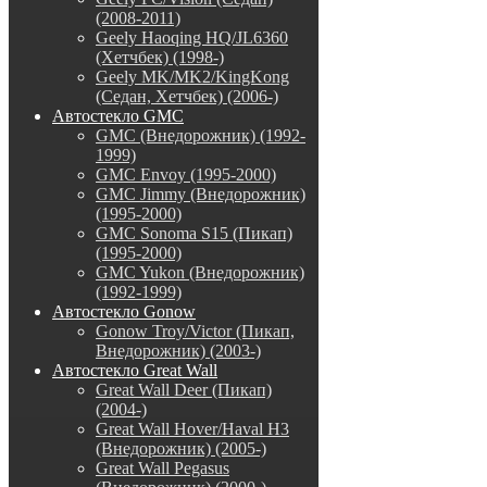
(2008-2011)
Geely Haoqing HQ/JL6360
(Хетчбек) (1998-)
Geely MK/MK2/KingKong
(Седан, Хетчбек) (2006-)
Автостекло GMC
GMC (Внедорожник) (1992-
1999)
GMC Envoy (1995-2000)
GMC Jimmy (Внедорожник)
(1995-2000)
GMC Sonoma S15 (Пикап)
(1995-2000)
GMC Yukon (Внедорожник)
(1992-1999)
Автостекло Gonow
Gonow Troy/Victor (Пикап,
Внедорожник) (2003-)
Автостекло Great Wall
Great Wall Deer (Пикап)
(2004-)
Great Wall Hover/Haval H3
(Внедорожник) (2005-)
Great Wall Pegasus