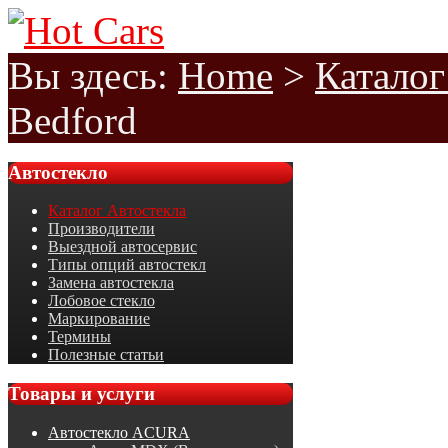
Вы здесь:
Home
>
Каталог
Bedford
Автостекло
Каталог Автостекла
Производители
Выездной автосервис
Типы опций автостекл
Замена автостекла
Лобовое стекло
Маркирование
Термины
Полезные статьи
Товары
и услуги
Автостекло ACURA