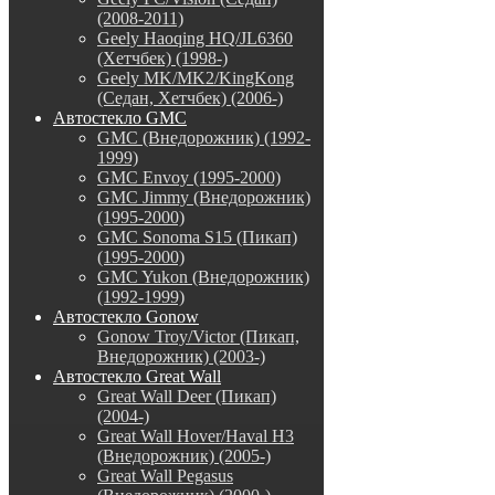
(2008-2011)
Geely Haoqing HQ/JL6360
(Хетчбек) (1998-)
Geely MK/MK2/KingKong
(Седан, Хетчбек) (2006-)
Автостекло GMC
GMC (Внедорожник) (1992-
1999)
GMC Envoy (1995-2000)
GMC Jimmy (Внедорожник)
(1995-2000)
GMC Sonoma S15 (Пикап)
(1995-2000)
GMC Yukon (Внедорожник)
(1992-1999)
Автостекло Gonow
Gonow Troy/Victor (Пикап,
Внедорожник) (2003-)
Автостекло Great Wall
Great Wall Deer (Пикап)
(2004-)
Great Wall Hover/Haval H3
(Внедорожник) (2005-)
Great Wall Pegasus