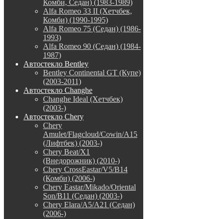
Комби, Седан) (1983-1989)
Alfa Romeo 33 II (Хетчбек,
Комби) (1990-1995)
Alfa Romeo 75 (Седан) (1986-
1993)
Alfa Romeo 90 (Седан) (1984-
1987)
Автостекло Bentley
Bentley Continental GT (Купе)
(2003-2011)
Автостекло Changhe
Changhe Ideal (Хетчбек)
(2003-)
Автостекло Chery
Chery
Amulet/Flagcloud/Cowin/A15
(Лифтбек) (2003-)
Chery Beat/X1
(Внедорожник) (2010-)
Chery CrossEastar/V5/B14
(Комби) (2006-)
Chery Eastar/Mikado/Oriental
Son/B11 (Седан) (2003-)
Chery Elara/A5/A21 (Седан)
(2006-)