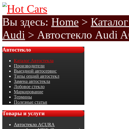
Вы здесь:
Home
>
Каталог
Audi
>
Автостекло Audi A
Автостекло
Каталог Автостекла
Производители
Выездной автосервис
Типы опций автостекл
Замена автостекла
Лобовое стекло
Маркирование
Термины
Полезные статьи
Товары
и услуги
Автостекло ACURA