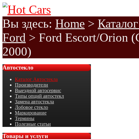
Вы здесь:
Home
>
Каталог
Ford
>
Ford Escort/Orion 
2000)
Автостекло
Каталог Автостекла
Производители
Выездной автосервис
Типы опций автостекл
Замена автостекла
Лобовое стекло
Маркирование
Термины
Полезные статьи
Товары
и услуги