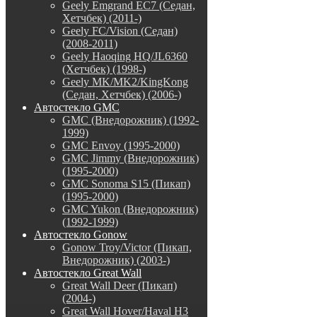
Geely Emgrand EC7 (Седан,
Хетчбек) (2011-)
Geely FC/Vision (Седан)
(2008-2011)
Geely Haoqing HQ/JL6360
(Хетчбек) (1998-)
Geely MK/MK2/KingKong
(Седан, Хетчбек) (2006-)
Автостекло GMC
GMC (Внедорожник) (1992-
1999)
GMC Envoy (1995-2000)
GMC Jimmy (Внедорожник)
(1995-2000)
GMC Sonoma S15 (Пикап)
(1995-2000)
GMC Yukon (Внедорожник)
(1992-1999)
Автостекло Gonow
Gonow Troy/Victor (Пикап,
Внедорожник) (2003-)
Автостекло Great Wall
Great Wall Deer (Пикап)
(2004-)
Great Wall Hover/Haval H3