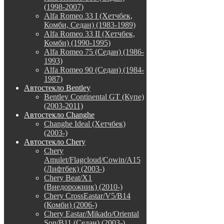
(1998-2007)
Alfa Romeo 33 I (Хетчбек,
Комби, Седан) (1983-1989)
Alfa Romeo 33 II (Хетчбек,
Комби) (1990-1995)
Alfa Romeo 75 (Седан) (1986-
1993)
Alfa Romeo 90 (Седан) (1984-
1987)
Автостекло Bentley
Bentley Continental GT (Купе)
(2003-2011)
Автостекло Changhe
Changhe Ideal (Хетчбек)
(2003-)
Автостекло Chery
Chery
Amulet/Flagcloud/Cowin/A15
(Лифтбек) (2003-)
Chery Beat/X1
(Внедорожник) (2010-)
Chery CrossEastar/V5/B14
(Комби) (2006-)
Chery Eastar/Mikado/Oriental
Son/B11 (Седан) (2003-)