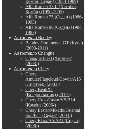
Комби, Седан) (1983-1989)
Alfa Romeo 33 II (Хетчбек,
Комби) (1990-1995)
Alfa Romeo 75 (Седан) (1986-
1993)
Alfa Romeo 90 (Седан) (1984-
1987)
Автостекло Bentley
Bentley Continental GT (Купе)
(2003-2011)
Автостекло Changhe
Changhe Ideal (Хетчбек)
(2003-)
Автостекло Chery
Chery
Amulet/Flagcloud/Cowin/A15
(Лифтбек) (2003-)
Chery Beat/X1
(Внедорожник) (2010-)
Chery CrossEastar/V5/B14
(Комби) (2006-)
Chery Eastar/Mikado/Oriental
Son/B11 (Седан) (2003-)
Chery Elara/A5/A21 (Седан)
(2006-)