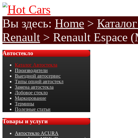
Вы здесь:
Home
>
Каталог
Renault
>
Renault Espace 
Автостекло
Каталог Автостекла
Производители
Выездной автосервис
Типы опций автостекл
Замена автостекла
Лобовое стекло
Маркирование
Термины
Полезные статьи
Товары
и услуги
Автостекло ACURA