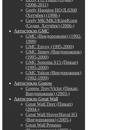
(2008-2011)
Geely Haoqing HQ/JL6360
(Хетчбек) (1998-)
Geely MK/MK2/KingKong
(Седан, Хетчбек) (2006-)
Автостекло GMC
GMC (Внедорожник) (1992-
1999)
GMC Envoy (1995-2000)
GMC Jimmy (Внедорожник)
(1995-2000)
GMC Sonoma S15 (Пикап)
(1995-2000)
GMC Yukon (Внедорожник)
(1992-1999)
Автостекло Gonow
Gonow Troy/Victor (Пикап,
Внедорожник) (2003-)
Автостекло Great Wall
Great Wall Deer (Пикап)
(2004-)
Great Wall Hover/Haval H3
(Внедорожник) (2005-)
Great Wall Pegasus