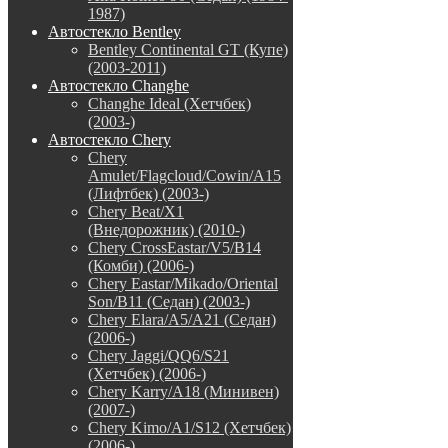
1987)
Автостекло Bentley
Bentley Continental GT (Купе)
(2003-2011)
Автостекло Changhe
Changhe Ideal (Хетчбек)
(2003-)
Автостекло Chery
Chery
Amulet/Flagcloud/Cowin/A15
(Лифтбек) (2003-)
Chery Beat/X1
(Внедорожник) (2010-)
Chery CrossEastar/V5/B14
(Комби) (2006-)
Chery Eastar/Mikado/Oriental
Son/B11 (Седан) (2003-)
Chery Elara/A5/A21 (Седан)
(2006-)
Chery Jaggi/QQ6/S21
(Хетчбек) (2006-)
Chery Karry/A18 (Минивен)
(2007-)
Chery Kimo/A1/S12 (Хетчбек)
(2006-)