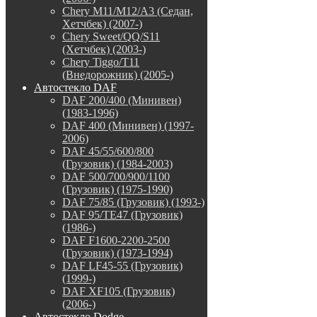
Chery M11/M12/A3 (Седан,
Хетчбек) (2007-)
Chery Sweet/QQ/S11
(Хетчбек) (2003-)
Chery Tiggo/T11
(Внедорожник) (2005-)
Автостекло DAF
DAF 200/400 (Минивен)
(1983-1996)
DAF 400 (Минивен) (1997-
2006)
DAF 45/55/600/800
(Грузовик) (1984-2003)
DAF 500/700/900/1100
(Грузовик) (1975-1990)
DAF 75/85 (Грузовик) (1993-)
DAF 95/TE47 (Грузовик)
(1986-)
DAF F1600-2200-2500
(Грузовик) (1973-1994)
DAF LF45-55 (Грузовик)
(1999-)
DAF XF105 (Грузовик)
(2006-)
Автостекло Dodge