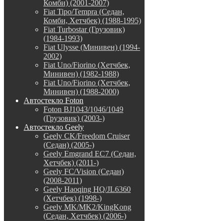
Комби) (2001-2007)
Fiat Tipo/Tempra (Седан,
Комби, Хетчбек) (1988-1995)
Fiat Turbostar (Грузовик)
(1984-1993)
Fiat Ulysse (Минивен) (1994-
2002)
Fiat Uno/Fiorino (Хетчбек,
Минивен) (1982-1988)
Fiat Uno/Fiorino (Хетчбек,
Минивен) (1988-2000)
Автостекло Foton
Foton BJ1043/1046/1049
(Грузовик) (2003-)
Автостекло Geely
Geely CK/Freedom Cruiser
(Седан) (2005-)
Geely Emgrand EC7 (Седан,
Хетчбек) (2011-)
Geely FC/Vision (Седан)
(2008-2011)
Geely Haoqing HQ/JL6360
(Хетчбек) (1998-)
Geely MK/MK2/KingKong
(Седан, Хетчбек) (2006-)