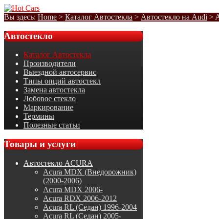
Вы здесь:
Home
>
Каталог Автостекла
>
Автостекло на Audi
>
A
Автостекло
Каталог Автостекла
Производители
Выездной автосервис
Типы опций автостекл
Замена автостекла
Лобовое стекло
Маркирование
Термины
Полезные статьи
Товары
и услуги
Автостекло ACURA
Acura MDX (Внедорожник)
(2000-2006)
Acura MDX 2006-
Acura RDX 2006-2012
Acura RL (Седан) 1996-2004
Acura RL (Седан) 2005-