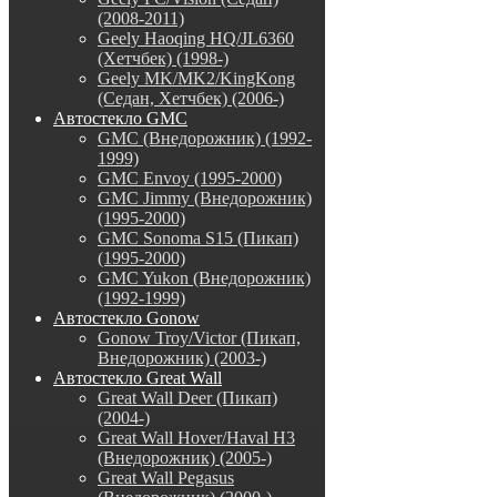
(2008-2011)
Geely Haoqing HQ/JL6360
(Хетчбек) (1998-)
Geely MK/MK2/KingKong
(Седан, Хетчбек) (2006-)
Автостекло GMC
GMC (Внедорожник) (1992-
1999)
GMC Envoy (1995-2000)
GMC Jimmy (Внедорожник)
(1995-2000)
GMC Sonoma S15 (Пикап)
(1995-2000)
GMC Yukon (Внедорожник)
(1992-1999)
Автостекло Gonow
Gonow Troy/Victor (Пикап,
Внедорожник) (2003-)
Автостекло Great Wall
Great Wall Deer (Пикап)
(2004-)
Great Wall Hover/Haval H3
(Внедорожник) (2005-)
Great Wall Pegasus