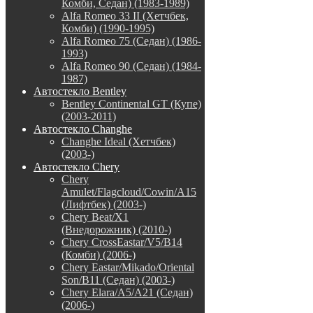
Комби, Седан) (1983-1989)
Alfa Romeo 33 II (Хетчбек,
Комби) (1990-1995)
Alfa Romeo 75 (Седан) (1986-
1993)
Alfa Romeo 90 (Седан) (1984-
1987)
Автостекло Bentley
Bentley Continental GT (Купе)
(2003-2011)
Автостекло Changhe
Changhe Ideal (Хетчбек)
(2003-)
Автостекло Chery
Chery
Amulet/Flagcloud/Cowin/A15
(Лифтбек) (2003-)
Chery Beat/X1
(Внедорожник) (2010-)
Chery CrossEastar/V5/B14
(Комби) (2006-)
Chery Eastar/Mikado/Oriental
Son/B11 (Седан) (2003-)
Chery Elara/A5/A21 (Седан)
(2006-)