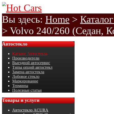
Вы здесь:
Home
>
Каталог
>
Volvo 240/260 (Седан, К
Автостекло
Каталог Автостекла
Производители
Выездной автосервис
Типы опций автостекл
Замена автостекла
Лобовое стекло
Маркирование
Термины
Полезные статьи
Товары
и услуги
Автостекло ACURA