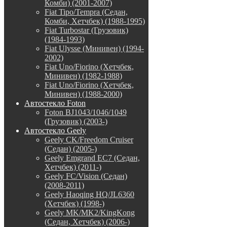
Комби) (2001-2007)
Fiat Tipo/Tempra (Седан,
Комби, Хетчбек) (1988-1995)
Fiat Turbostar (Грузовик)
(1984-1993)
Fiat Ulysse (Минивен) (1994-
2002)
Fiat Uno/Fiorino (Хетчбек,
Минивен) (1982-1988)
Fiat Uno/Fiorino (Хетчбек,
Минивен) (1988-2000)
Автостекло Foton
Foton BJ1043/1046/1049
(Грузовик) (2003-)
Автостекло Geely
Geely CK/Freedom Cruiser
(Седан) (2005-)
Geely Emgrand EC7 (Седан,
Хетчбек) (2011-)
Geely FC/Vision (Седан)
(2008-2011)
Geely Haoqing HQ/JL6360
(Хетчбек) (1998-)
Geely MK/MK2/KingKong
(Седан, Хетчбек) (2006-)