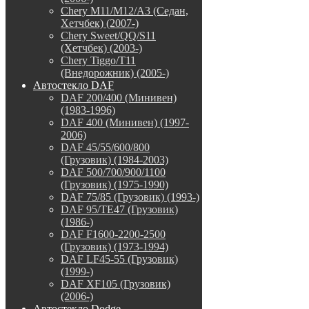
Chery M11/M12/A3 (Седан,
Хетчбек) (2007-)
Chery Sweet/QQ/S11
(Хетчбек) (2003-)
Chery Tiggo/T11
(Внедорожник) (2005-)
Автостекло DAF
DAF 200/400 (Минивен)
(1983-1996)
DAF 400 (Минивен) (1997-
2006)
DAF 45/55/600/800
(Грузовик) (1984-2003)
DAF 500/700/900/1100
(Грузовик) (1975-1990)
DAF 75/85 (Грузовик) (1993-)
DAF 95/TE47 (Грузовик)
(1986-)
DAF F1600-2200-2500
(Грузовик) (1973-1994)
DAF LF45-55 (Грузовик)
(1999-)
DAF XF105 (Грузовик)
(2006-)
Автостекло Dodge