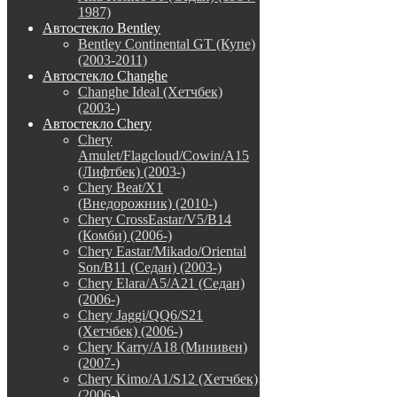
1987)
Автостекло Bentley
Bentley Continental GT (Купе)
(2003-2011)
Автостекло Changhe
Changhe Ideal (Хетчбек)
(2003-)
Автостекло Chery
Chery
Amulet/Flagcloud/Cowin/A15
(Лифтбек) (2003-)
Chery Beat/X1
(Внедорожник) (2010-)
Chery CrossEastar/V5/B14
(Комби) (2006-)
Chery Eastar/Mikado/Oriental
Son/B11 (Седан) (2003-)
Chery Elara/A5/A21 (Седан)
(2006-)
Chery Jaggi/QQ6/S21
(Хетчбек) (2006-)
Chery Karry/A18 (Минивен)
(2007-)
Chery Kimo/A1/S12 (Хетчбек)
(2006-)