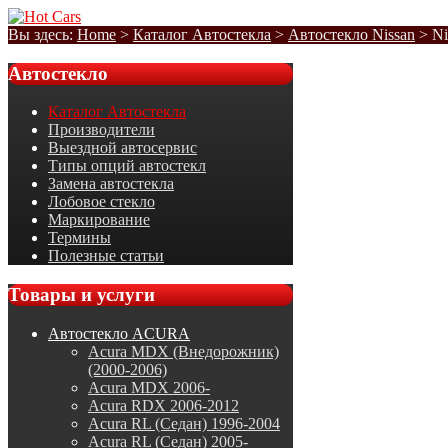
Вы здесь:
Home
>
Каталог Автостекла
>
Автостекло Nissan
>
Ni
Автостекло
Каталог Автостекла
Производители
Выездной автосервис
Типы опций автостекл
Замена автостекла
Лобовое стекло
Маркирование
Термины
Полезные статьи
Товары
и услуги
Автостекло ACURA
Acura MDX (Внедорожник)
(2000-2006)
Acura MDX 2006-
Acura RDX 2006-2012
Acura RL (Седан) 1996-2004
Acura RL (Седан) 2005-