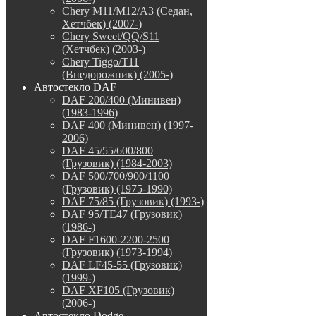
Chery M11/M12/A3 (Седан,
Хетчбек) (2007-)
Chery Sweet/QQ/S11
(Хетчбек) (2003-)
Chery Tiggo/T11
(Внедорожник) (2005-)
Автостекло DAF
DAF 200/400 (Минивен)
(1983-1996)
DAF 400 (Минивен) (1997-
2006)
DAF 45/55/600/800
(Грузовик) (1984-2003)
DAF 500/700/900/1100
(Грузовик) (1975-1990)
DAF 75/85 (Грузовик) (1993-)
DAF 95/TE47 (Грузовик)
(1986-)
DAF F1600-2200-2500
(Грузовик) (1973-1994)
DAF LF45-55 (Грузовик)
(1999-)
DAF XF105 (Грузовик)
(2006-)
Автостекло Dodge