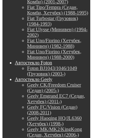
Комби) (2001-2007)
Fiat Tipo/Tempra (Седан,
Комби, Хетчбек) (1988-1995)
Fiat Turbostar (Грузовик)
(1984-1993)
Fiat Ulysse (Минивен) (1994-
2002)
Fiat Uno/Fiorino (Хетчбек,
Минивен) (1982-1988)
Fiat Uno/Fiorino (Хетчбек,
Минивен) (1988-2000)
Автостекло Foton
Foton BJ1043/1046/1049
(Грузовик) (2003-)
Автостекло Geely
Geely CK/Freedom Cruiser
(Седан) (2005-)
Geely Emgrand EC7 (Седан,
Хетчбек) (2011-)
Geely FC/Vision (Седан)
(2008-2011)
Geely Haoqing HQ/JL6360
(Хетчбек) (1998-)
Geely MK/MK2/KingKong
(Седан, Хетчбек) (2006-)