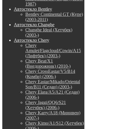
1987)
Автостекло Bentley
Bentley Continental GT (Купе)
(2003-2011)
Автостекло Changhe
Changhe Ideal (Хетчбек)
(2003-)
Автостекло Chery
Chery
Amulet/Flagcloud/Cowin/A15
(Лифтбек) (2003-)
Chery Beat/X1
(Внедорожник) (2010-)
Chery CrossEastar/V5/B14
(Комби) (2006-)
Chery Eastar/Mikado/Oriental
Son/B11 (Седан) (2003-)
Chery Elara/A5/A21 (Седан)
(2006-)
Chery Jaggi/QQ6/S21
(Хетчбек) (2006-)
Chery Karry/A18 (Минивен)
(2007-)
Chery Kimo/A1/S12 (Хетчбек)
(2006-)