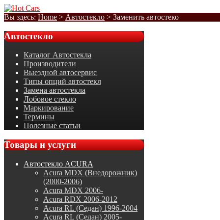
Вы здесь:
Home
>
Автостекло
>
Заменить автостеко
Автостекло
Каталог Автостекла
Производители
Выездной автосервис
Типы опций автостекл
Замена автостекла
Лобовое стекло
Маркирование
Термины
Полезные статьи
Товары
и услуги
Автостекло ACURA
Acura MDX (Внедорожник)
(2000-2006)
Acura MDX 2006-
Acura RDX 2006-2012
Acura RL (Седан) 1996-2004
Acura RL (Седан) 2005-