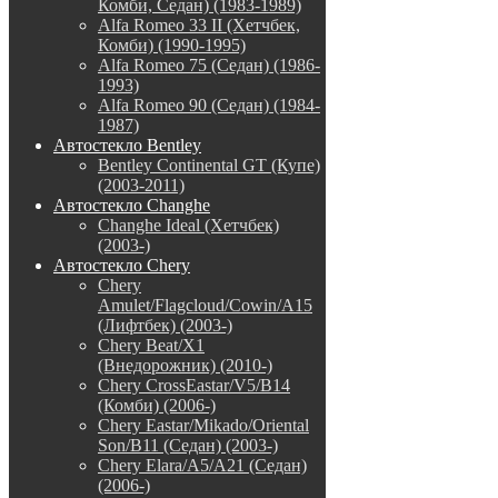
Комби, Седан) (1983-1989)
Alfa Romeo 33 II (Хетчбек,
Комби) (1990-1995)
Alfa Romeo 75 (Седан) (1986-
1993)
Alfa Romeo 90 (Седан) (1984-
1987)
Автостекло Bentley
Bentley Continental GT (Купе)
(2003-2011)
Автостекло Changhe
Changhe Ideal (Хетчбек)
(2003-)
Автостекло Chery
Chery
Amulet/Flagcloud/Cowin/A15
(Лифтбек) (2003-)
Chery Beat/X1
(Внедорожник) (2010-)
Chery CrossEastar/V5/B14
(Комби) (2006-)
Chery Eastar/Mikado/Oriental
Son/B11 (Седан) (2003-)
Chery Elara/A5/A21 (Седан)
(2006-)