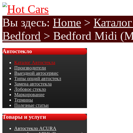
Вы здесь:
Home
>
Каталог
Bedford
>
Bedford Midi (
Автостекло
Каталог Автостекла
Производители
Выездной автосервис
Типы опций автостекл
Замена автостекла
Лобовое стекло
Маркирование
Термины
Полезные статьи
Товары
и услуги
Автостекло ACURA