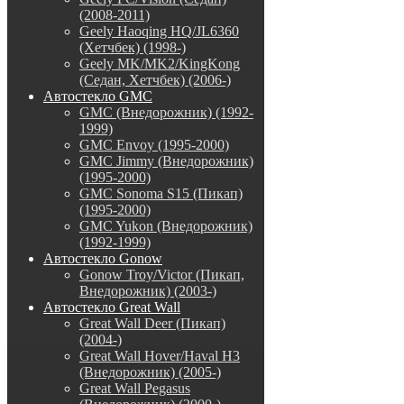
(2008-2011)
Geely Haoqing HQ/JL6360
(Хетчбек) (1998-)
Geely MK/MK2/KingKong
(Седан, Хетчбек) (2006-)
Автостекло GMC
GMC (Внедорожник) (1992-
1999)
GMC Envoy (1995-2000)
GMC Jimmy (Внедорожник)
(1995-2000)
GMC Sonoma S15 (Пикап)
(1995-2000)
GMC Yukon (Внедорожник)
(1992-1999)
Автостекло Gonow
Gonow Troy/Victor (Пикап,
Внедорожник) (2003-)
Автостекло Great Wall
Great Wall Deer (Пикап)
(2004-)
Great Wall Hover/Haval H3
(Внедорожник) (2005-)
Great Wall Pegasus