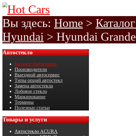
Вы здесь:
Home
>
Каталог
Hyundai
>
Hyundai Grande
Автостекло
Каталог Автостекла
Производители
Выездной автосервис
Типы опций автостекл
Замена автостекла
Лобовое стекло
Маркирование
Термины
Полезные статьи
Товары
и услуги
Автостекло ACURA