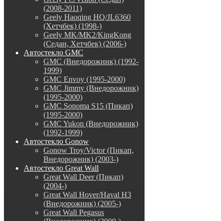
(2008-2011)
Geely Haoqing HQ/JL6360
(Хетчбек) (1998-)
Geely MK/MK2/KingKong
(Седан, Хетчбек) (2006-)
Автостекло GMC
GMC (Внедорожник) (1992-
1999)
GMC Envoy (1995-2000)
GMC Jimmy (Внедорожник)
(1995-2000)
GMC Sonoma S15 (Пикап)
(1995-2000)
GMC Yukon (Внедорожник)
(1992-1999)
Автостекло Gonow
Gonow Troy/Victor (Пикап,
Внедорожник) (2003-)
Автостекло Great Wall
Great Wall Deer (Пикап)
(2004-)
Great Wall Hover/Haval H3
(Внедорожник) (2005-)
Great Wall Pegasus