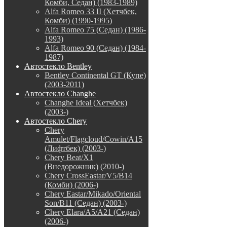
Комби, Седан) (1983-1989)
Alfa Romeo 33 II (Хетчбек,
Комби) (1990-1995)
Alfa Romeo 75 (Седан) (1986-
1993)
Alfa Romeo 90 (Седан) (1984-
1987)
Автостекло Bentley
Bentley Continental GT (Купе)
(2003-2011)
Автостекло Changhe
Changhe Ideal (Хетчбек)
(2003-)
Автостекло Chery
Chery
Amulet/Flagcloud/Cowin/A15
(Лифтбек) (2003-)
Chery Beat/X1
(Внедорожник) (2010-)
Chery CrossEastar/V5/B14
(Комби) (2006-)
Chery Eastar/Mikado/Oriental
Son/B11 (Седан) (2003-)
Chery Elara/A5/A21 (Седан)
(2006-)